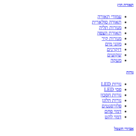
תאורת חוץ
עמודי תאורה
תאורה סולארית
מנורות תליה
תאורת הצפה
מנורות קיר
מוגני מים
דוקרנים
שקועים
מעקה
נורות
נורות LED
פסי LED
נורות חסכון
נורות הלוגן
פלורסנטים
דמוי פחם
דמוי להט
אביזרי חשמל