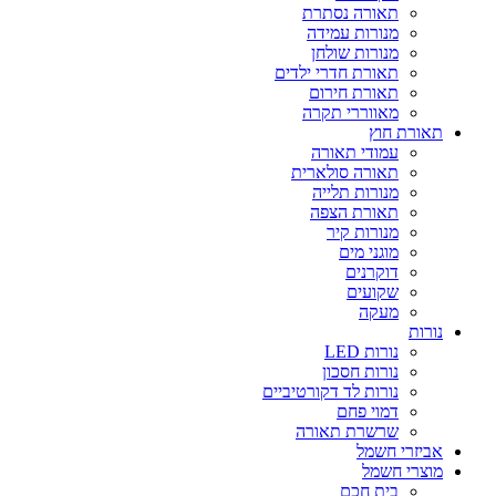
תאורה נסתרת
מנורות עמידה
מנורות שולחן
תאורת חדרי ילדים
תאורת חירום
מאווררי תקרה
תאורת חוץ
עמודי תאורה
תאורה סולארית
מנורות תלייה
תאורת הצפה
מנורות קיר
מוגני מים
דוקרנים
שקועים
מעקה
נורות
נורות LED
נורות חסכון
נורות לד דקורטיביים
דמוי פחם
שרשרת תאורה
אביזרי חשמל
מוצרי חשמל
בית חכם