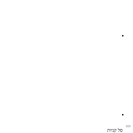
‫
סל קניות‬