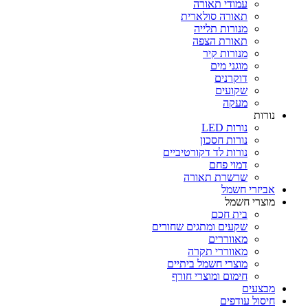
עמודי תאורה
תאורה סולארית
מנורות תלייה
תאורת הצפה
מנורות קיר
מוגני מים
דוקרנים
שקועים
מעקה
נורות
נורות LED
נורות חסכון
נורות לד דקורטיביים
דמוי פחם
שרשרת תאורה
אביזרי חשמל
מוצרי חשמל
בית חכם
שקעים ומתגים שחורים
מאווררים
מאווררי תקרה
מוצרי חשמל ביתיים
חימום ומוצרי חורף
מבצעים
חיסול עודפים