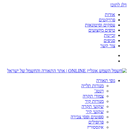
דלג לתוכן
אודות
פרויקטים
עסקים וסיטונאות
טיפים מקצועים
זכיינות
סניפים
צור קשר
גופי תאורה
מנורות תלייה
וינטג’
צמודי תקרה
מנורות קיר
שקועי תקרה
שקועי קיר
ספוטים ופסי צבירה
פרופילים
אקססוריז