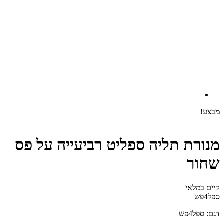
מבצע!
מנורת תליה ספליט רביעייה על פס
שחור
קיים במלאי‬
ספל4פש
דגם: ספל4פש