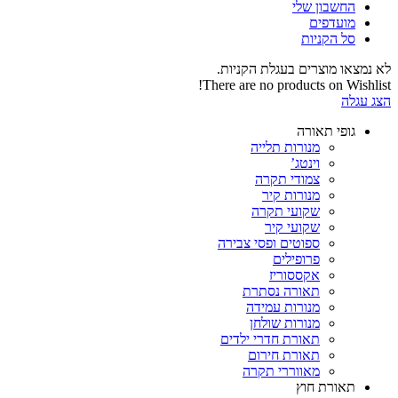
החשבון שלי‬
‫מועדפים‬‬
סל הקניות
לא נמצאו מוצרים בעגלת הקניות.
There are no products on Wishlist!
הצג עגלה
גופי תאורה
מנורות תלייה
וינטג’
צמודי תקרה
מנורות קיר
שקועי תקרה
שקועי קיר
ספוטים ופסי צבירה
פרופילים
אקססוריז
תאורה נסתרת
מנורות עמידה
מנורות שולחן
תאורת חדרי ילדים
תאורת חירום
מאווררי תקרה
תאורת חוץ