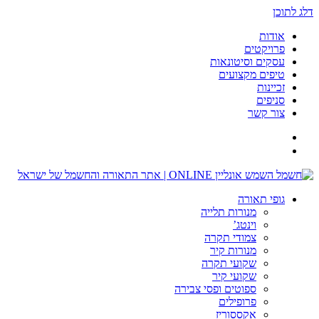
דלג לתוכן
אודות
פרויקטים
עסקים וסיטונאות
טיפים מקצועים
זכיינות
סניפים
צור קשר
גופי תאורה
מנורות תלייה
וינטג’
צמודי תקרה
מנורות קיר
שקועי תקרה
שקועי קיר
ספוטים ופסי צבירה
פרופילים
אקססוריז