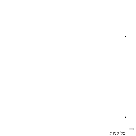
‫
סל קניות‬