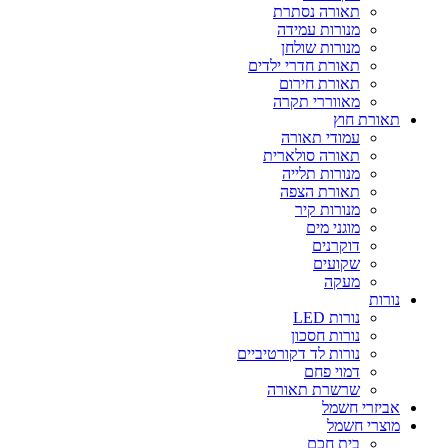
תאורה נסתרת
מנורות עמידה
מנורות שולחן
תאורת חדרי ילדים
תאורת חירום
מאווררי תקרה
תאורת חוץ
עמודי תאורה
תאורה סולארית
מנורות תלייה
תאורת הצפה
מנורות קיר
מוגני מים
דוקרנים
שקועים
מעקה
נורות
נורות LED
נורות חסכון
נורות לד דקורטיביים
דמוי פחם
שרשרת תאורה
אביזרי חשמל
מוצרי חשמל
בית חכם