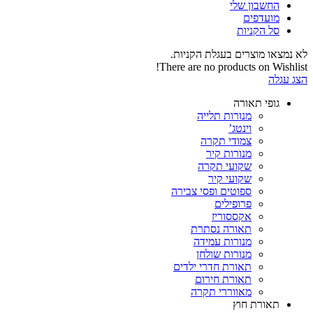
החשבון שלי‬
‫מועדפים‬‬
סל הקניות
לא נמצאו מוצרים בעגלת הקניות.
There are no products on Wishlist!
הצג עגלה
גופי תאורה
מנורות תלייה
וינטג’
צמודי תקרה
מנורות קיר
שקועי תקרה
שקועי קיר
ספוטים ופסי צבירה
פרופילים
אקססוריז
תאורה נסתרת
מנורות עמידה
מנורות שולחן
תאורת חדרי ילדים
תאורת חירום
מאווררי תקרה
תאורת חוץ