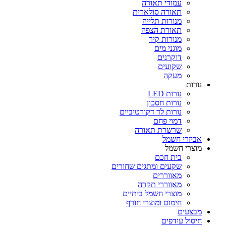
עמודי תאורה
תאורה סולארית
מנורות תלייה
תאורת הצפה
מנורות קיר
מוגני מים
דוקרנים
שקועים
מעקה
נורות
נורות LED
נורות חסכון
נורות לד דקורטיביים
דמוי פחם
שרשרת תאורה
אביזרי חשמל
מוצרי חשמל
בית חכם
שקעים ומתגים שחורים
מאווררים
מאווררי תקרה
מוצרי חשמל ביתיים
חימום ומוצרי חורף
מבצעים
חיסול עודפים