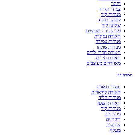
וינטג'
צמודי תקרה
מנורות קיר
שקועי תקרה
שקועי קיר
פסי צבירה וספוטים
תאורה נסתרת
מנורות עמידה
מנורות שולחן
תאורת חדרי ילדים
תאורת חירום
מאווררים מעוצבים
תאורת חוץ
עמודי תאורה
תאורה סולארית
מנורות תליה
תאורת הצפה
מנורות קיר
מוגני מים
דוקרנים
שקועים
מעקה