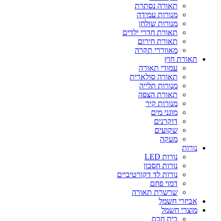
תאורה נסתרת
מנורות עמידה
מנורות שולחן
תאורת חדרי ילדים
תאורת חירום
מאווררי תקרה
תאורת חוץ
עמודי תאורה
תאורה סולארית
מנורות תלייה
תאורת הצפה
מנורות קיר
מוגני מים
דוקרנים
שקועים
מעקה
נורות
נורות LED
נורות חסכון
נורות לד דקורטיביים
דמוי פחם
שרשרת תאורה
אביזרי חשמל
מוצרי חשמל
בית חכם