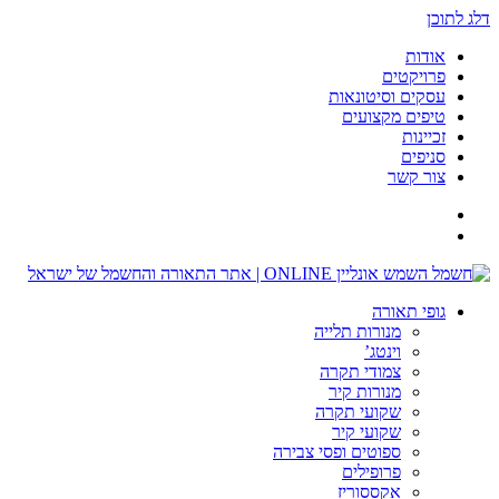
דלג לתוכן
אודות
פרויקטים
עסקים וסיטונאות
טיפים מקצועים
זכיינות
סניפים
צור קשר
גופי תאורה
מנורות תלייה
וינטג’
צמודי תקרה
מנורות קיר
שקועי תקרה
שקועי קיר
ספוטים ופסי צבירה
פרופילים
אקססוריז