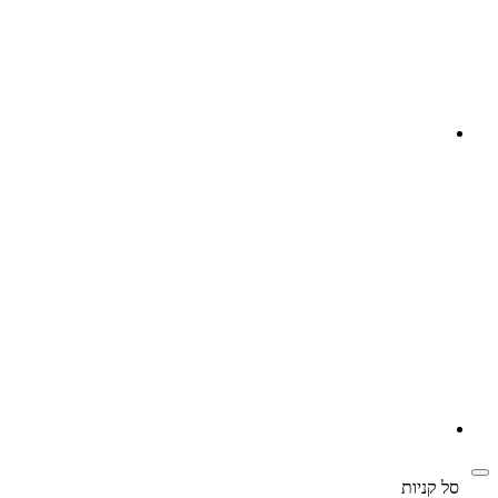
‫
סל קניות‬