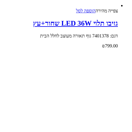
צפייה‬ ‫מהירה‬
הוספה לסל
גזיבו תלוי LED 36W שחור+עץ
דגם: 7401378 גוף תאורה מעוצב לחלל הבית
₪
799.00