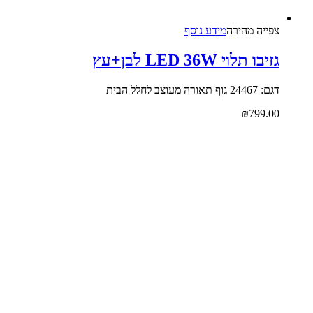
צפייה‬ ‫מהירה‬
מידע נוסף
גזיבו תלוי LED 36W לבן+עץ
דגם: 24467 גוף תאורה מעוצב לחלל הבית
₪
799.00