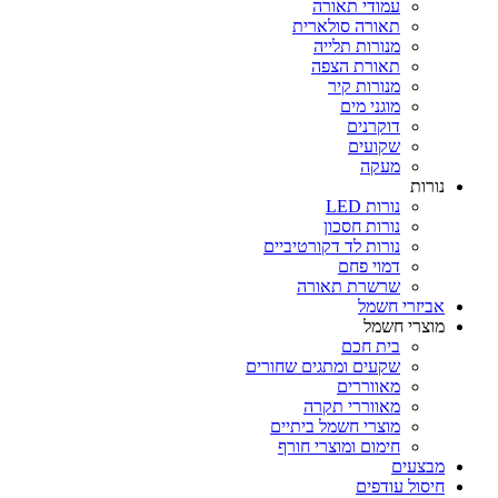
עמודי תאורה
תאורה סולארית
מנורות תלייה
תאורת הצפה
מנורות קיר
מוגני מים
דוקרנים
שקועים
מעקה
נורות
נורות LED
נורות חסכון
נורות לד דקורטיביים
דמוי פחם
שרשרת תאורה
אביזרי חשמל
מוצרי חשמל
בית חכם
שקעים ומתגים שחורים
מאווררים
מאווררי תקרה
מוצרי חשמל ביתיים
חימום ומוצרי חורף
מבצעים
חיסול עודפים