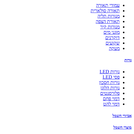
עמודי תאורה
תאורה סולארית
מנורות תליה
תאורת הצפה
מנורות קיר
מוגני מים
דוקרנים
שקועים
מעקה
נורות
נורות LED
פסי LED
נורות חסכון
נורות הלוגן
פלורסנטים
דמוי פחם
דמוי להט
אביזרי חשמל
מוצרי חשמל