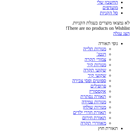
החשבון שלי‬
‫מועדפים‬‬
סל הקניות
לא נמצאו מוצרים בעגלת הקניות.
There are no products on Wishlist!
הצג עגלה
גופי תאורה
מנורות תלייה
וינטג’
צמודי תקרה
מנורות קיר
שקועי תקרה
שקועי קיר
ספוטים ופסי צבירה
פרופילים
אקססוריז
תאורה נסתרת
מנורות עמידה
מנורות שולחן
תאורת חדרי ילדים
תאורת חירום
מאווררי תקרה
תאורת חוץ