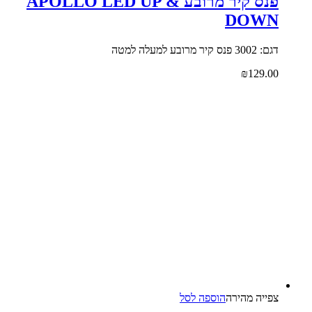
פנס קיר מרובע APOLLO LED UP &
DOWN
דגם: 3002 פנס קיר מרובע למעלה למטה
₪
129.00
צפייה‬ ‫מהירה‬
הוספה לסל