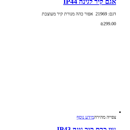
אגם קיר לגינה IP44
דגם: 21969 אפור כהה מנורת קיר מעוצבת
₪
299.00
צפייה‬ ‫מהירה‬
מידע נוסף
עין כרם קיר גינה IP43