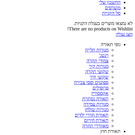
החשבון שלי‬
‫מועדפים‬‬
סל הקניות
לא נמצאו מוצרים בעגלת הקניות.
There are no products on Wishlist!
הצג עגלה
גופי תאורה
מנורות תלייה
וינטג’
צמודי תקרה
מנורות קיר
שקועי תקרה
שקועי קיר
ספוטים ופסי צבירה
פרופילים
אקססוריז
תאורה נסתרת
מנורות עמידה
מנורות שולחן
תאורת חדרי ילדים
תאורת חירום
מאווררי תקרה
תאורת חוץ