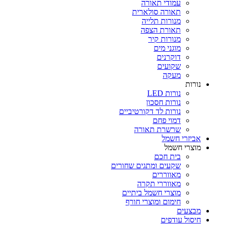
עמודי תאורה
תאורה סולארית
מנורות תלייה
תאורת הצפה
מנורות קיר
מוגני מים
דוקרנים
שקועים
מעקה
נורות
נורות LED
נורות חסכון
נורות לד דקורטיביים
דמוי פחם
שרשרת תאורה
אביזרי חשמל
מוצרי חשמל
בית חכם
שקעים ומתגים שחורים
מאווררים
מאווררי תקרה
מוצרי חשמל ביתיים
חימום ומוצרי חורף
מבצעים
חיסול עודפים