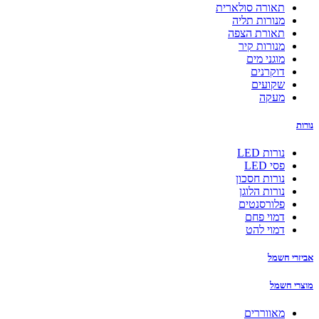
תאורה סולארית
מנורות תליה
תאורת הצפה
מנורות קיר
מוגני מים
דוקרנים
שקועים
מעקה
נורות
נורות LED
פסי LED
נורות חסכון
נורות הלוגן
פלורסנטים
דמוי פחם
דמוי להט
אביזרי חשמל
מוצרי חשמל
מאווררים