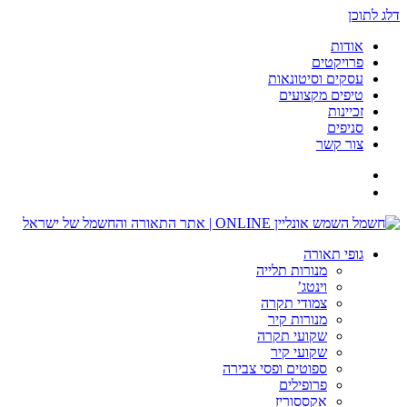
דלג לתוכן
אודות
פרויקטים
עסקים וסיטונאות
טיפים מקצועים
זכיינות
סניפים
צור קשר
גופי תאורה
מנורות תלייה
וינטג’
צמודי תקרה
מנורות קיר
שקועי תקרה
שקועי קיר
ספוטים ופסי צבירה
פרופילים
אקססוריז