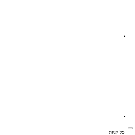
‫
סל קניות‬