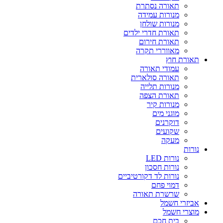
תאורה נסתרת
מנורות עמידה
מנורות שולחן
תאורת חדרי ילדים
תאורת חירום
מאווררי תקרה
תאורת חוץ
עמודי תאורה
תאורה סולארית
מנורות תלייה
תאורת הצפה
מנורות קיר
מוגני מים
דוקרנים
שקועים
מעקה
נורות
נורות LED
נורות חסכון
נורות לד דקורטיביים
דמוי פחם
שרשרת תאורה
אביזרי חשמל
מוצרי חשמל
בית חכם