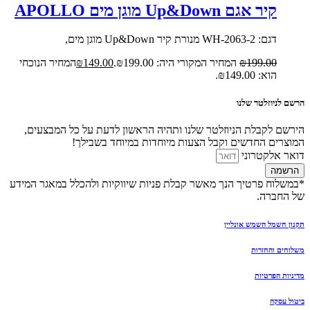
קיר אגם Up&Down מוגן מים APOLLO
דגם: 2063-2-WH מנורת קיר Up&Down מוגן מים,
199.00
₪
המחיר המקורי היה: ₪199.00.
149.00
₪
המחיר הנוכחי
הוא: ₪149.00.
הרשם לניוזלטר שלנו
הירשם לקבלת הניוזלטר שלנו ותהיה הראשון לדעת על כל המבצעים,
המוצרים החדשים וקבל הצעות מיוחדות במיוחד בשבילך!
דואר אלקטרוני
הרשמה
*במשלוח פרטיך הנך מאשר קבלת פניות שיווקיות ולהכלל במאגר המידע
של החברה.
תקנון חשמל השמש אונליין
משלוחים והחזרות
מדיניות הפרטיות
ביטול עסקה