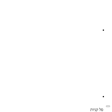
‫
סל קניות‬