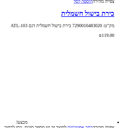
צפייה‬ ‫מהירה‬
הוספה לסל
כירת בישול חשמלית
מק"ט: 7290010483020 כירת בישול חשמלית דגם ATL-103
₪
119.00
מבצע!
צפייה‬ ‫מהירה‬
בחר אפשרויות
למוצר זה יש מספר סוגים. ניתן לבחור