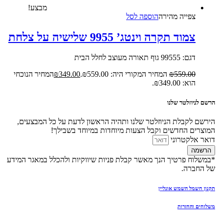
מבצע!
צפייה‬ ‫מהירה‬
הוספה לסל
צמוד תקרה וינטג’ 9955 שלישיה על צלחת
דגם: 99555 גוף תאורה מעוצב לחלל הבית
559.00
₪
המחיר המקורי היה: ₪559.00.
349.00
₪
המחיר הנוכחי
הוא: ₪349.00.
הרשם לניוזלטר שלנו
הירשם לקבלת הניוזלטר שלנו ותהיה הראשון לדעת על כל המבצעים,
המוצרים החדשים וקבל הצעות מיוחדות במיוחד בשבילך!
דואר אלקטרוני
הרשמה
*במשלוח פרטיך הנך מאשר קבלת פניות שיווקיות ולהכלל במאגר המידע
של החברה.
תקנון חשמל השמש אונליין
משלוחים והחזרות