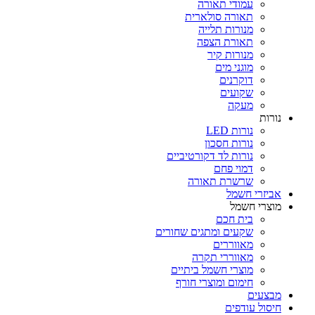
עמודי תאורה
תאורה סולארית
מנורות תלייה
תאורת הצפה
מנורות קיר
מוגני מים
דוקרנים
שקועים
מעקה
נורות
נורות LED
נורות חסכון
נורות לד דקורטיביים
דמוי פחם
שרשרת תאורה
אביזרי חשמל
מוצרי חשמל
בית חכם
שקעים ומתגים שחורים
מאווררים
מאווררי תקרה
מוצרי חשמל ביתיים
חימום ומוצרי חורף
מבצעים
חיסול עודפים