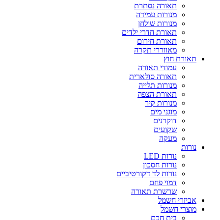
תאורה נסתרת
מנורות עמידה
מנורות שולחן
תאורת חדרי ילדים
תאורת חירום
מאווררי תקרה
תאורת חוץ
עמודי תאורה
תאורה סולארית
מנורות תלייה
תאורת הצפה
מנורות קיר
מוגני מים
דוקרנים
שקועים
מעקה
נורות
נורות LED
נורות חסכון
נורות לד דקורטיביים
דמוי פחם
שרשרת תאורה
אביזרי חשמל
מוצרי חשמל
בית חכם