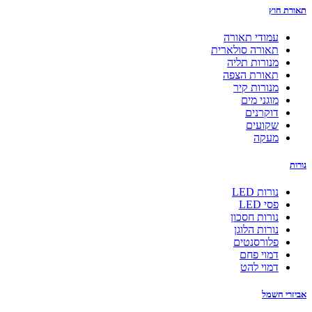
תאורת חוץ
עמודי תאורה
תאורה סולארית
מנורות תליה
תאורת הצפה
מנורות קיר
מוגני מים
דוקרנים
שקועים
מעקה
נורות
נורות LED
פסי LED
נורות חסכון
נורות הלוגן
פלורסנטים
דמוי פחם
דמוי להט
אביזרי חשמל