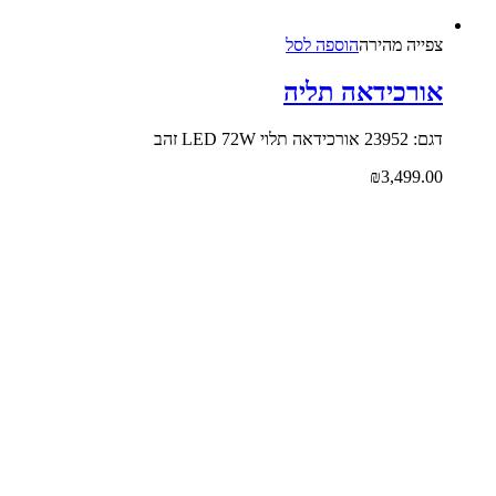
צפייה‬ ‫מהירה‬
הוספה לסל
אורכידאה תליה
דגם: 23952 אורכידאה תלוי LED 72W זהב
₪
3,499.00