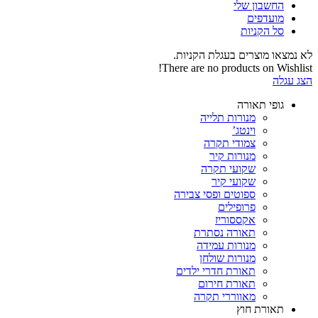
החשבון שלי‬
‫מועדפים‬‬
סל הקניות
לא נמצאו מוצרים בעגלת הקניות.
There are no products on Wishlist!
הצג עגלה
גופי תאורה
מנורות תלייה
וינטג’
צמודי תקרה
מנורות קיר
שקועי תקרה
שקועי קיר
ספוטים ופסי צבירה
פרופילים
אקססוריז
תאורה נסתרת
מנורות עמידה
מנורות שולחן
תאורת חדרי ילדים
תאורת חירום
מאווררי תקרה
תאורת חוץ