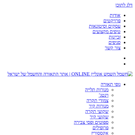
דלג לתוכן
אודות
פרויקטים
עסקים וסיטונאות
טיפים מקצועים
זכיינות
סניפים
צור קשר
גופי תאורה
מנורות תלייה
וינטג’
צמודי תקרה
מנורות קיר
שקועי תקרה
שקועי קיר
ספוטים ופסי צבירה
פרופילים
אקססוריז