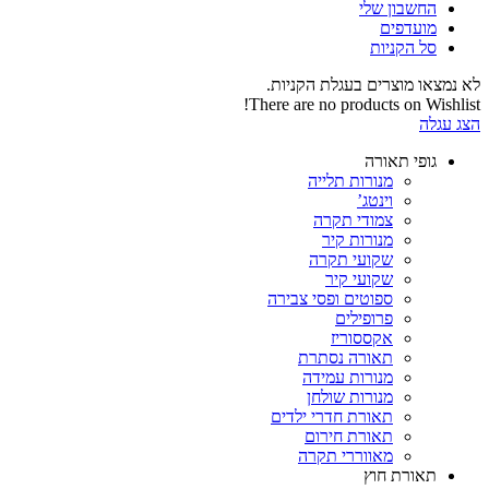
החשבון שלי‬
‫מועדפים‬‬
סל הקניות
לא נמצאו מוצרים בעגלת הקניות.
There are no products on Wishlist!
הצג עגלה
גופי תאורה
מנורות תלייה
וינטג’
צמודי תקרה
מנורות קיר
שקועי תקרה
שקועי קיר
ספוטים ופסי צבירה
פרופילים
אקססוריז
תאורה נסתרת
מנורות עמידה
מנורות שולחן
תאורת חדרי ילדים
תאורת חירום
מאווררי תקרה
תאורת חוץ