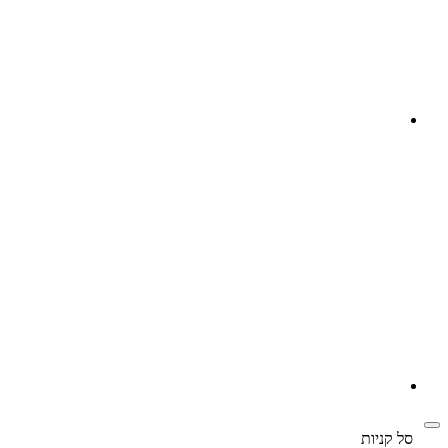
‫
סל קניות‬