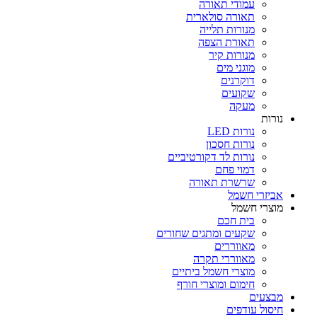
עמודי תאורה
תאורה סולארית
מנורות תלייה
תאורת הצפה
מנורות קיר
מוגני מים
דוקרנים
שקועים
מעקה
נורות
נורות LED
נורות חסכון
נורות לד דקורטיביים
דמוי פחם
שרשרת תאורה
אביזרי חשמל
מוצרי חשמל
בית חכם
שקעים ומתגים שחורים
מאווררים
מאווררי תקרה
מוצרי חשמל ביתיים
חימום ומוצרי חורף
מבצעים
חיסול עודפים