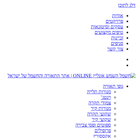
דלג לתוכן
אודות
פרויקטים
עסקים וסיטונאות
טיפים מקצועים
זכיינות
סניפים
צור קשר
גופי תאורה
מנורות תלייה
וינטג’
צמודי תקרה
מנורות קיר
שקועי תקרה
שקועי קיר
ספוטים ופסי צבירה
פרופילים
אקססוריז