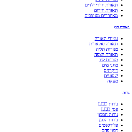
תאורת חדרי ילדים
תאורת חירום
מאווררים מעוצבים
תאורת חוץ
עמודי תאורה
תאורה סולארית
מנורות תליה
תאורת הצפה
מנורות קיר
מוגני מים
דוקרנים
שקועים
מעקה
נורות
נורות LED
פסי LED
נורות חסכון
נורות הלוגן
פלורסנטים
דמוי פחם