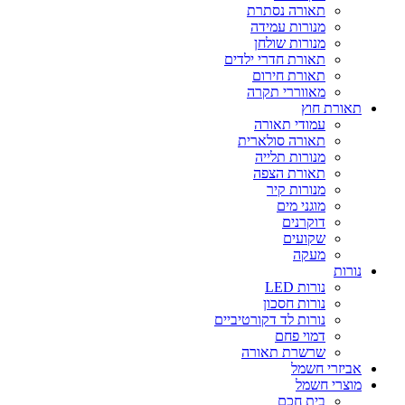
תאורה נסתרת
מנורות עמידה
מנורות שולחן
תאורת חדרי ילדים
תאורת חירום
מאווררי תקרה
תאורת חוץ
עמודי תאורה
תאורה סולארית
מנורות תלייה
תאורת הצפה
מנורות קיר
מוגני מים
דוקרנים
שקועים
מעקה
נורות
נורות LED
נורות חסכון
נורות לד דקורטיביים
דמוי פחם
שרשרת תאורה
אביזרי חשמל
מוצרי חשמל
בית חכם