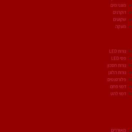
מוגני מים
דוקרנים
שקועים
מעקה
נורות
נורות LED
פסי LED
נורות חסכון
נורות הלוגן
פלורסנטים
דמוי פחם
דמוי להט
אביזרי חשמל
מוצרי חשמל
מאווררים