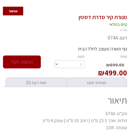
מבצע!
ורת קיר סדרת דסטין
יים במלאי
07
: 074A
ף תאורה מעוצב לחלל הבית
חיר
‫כמות‬
הוספה לסל
₪
699.00
₪
499.0
מאפייני מוצר
חוות דעת (0)
יאור
ט: 074A
אורך 25.5 ס”מ | רוחב 10 ס”מ | עומק 4 ס”מ
מה: 11W