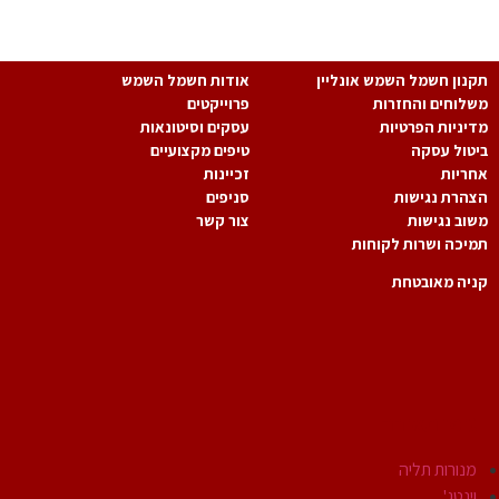
המידע של החברה.
נון חשמל השמש אונליין
אודות חשמל השמש
לוחים והחזרות
פרוייקטים
יניות הפרטיות
עסקים וסיטונאות
טול עסקה
טיפים מקצועיים
ריות
זכיינות
הרת נגישות
סניפים
וב נגישות
צור קשר
יכה ושרות לקוחות
יה מאובטחת
גופי תאורה
מנורות תליה
וינטג'