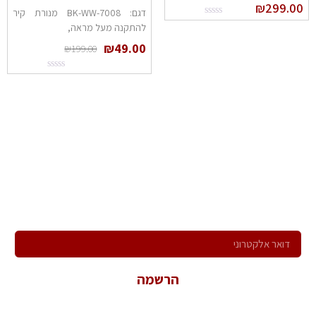
₪
299.0
דגם: 7008-BK-WW מנורת קיר
להתקנה מעל מראה,
₪
49.00
₪
199.00
הרשם לניוזלטר שלנו
ירשם לקבלת הניוזלטר שלנו ותהיה הראשון לדעת על כל המבצעים,
המוצרים החדשים וקבל הצעות מיוחדות במיוחד בשבילך!
הרשמה
*במשלוח פרטיך הנך מאשר קבלת פניות שיווקיות ולהכלל במאגר