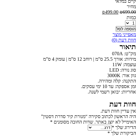
קיים במלאי
‫מחיר‬
המחיר
המחיר
₪
499.00
₪
699.00
המקורי
הנוכחי
‫כמות‬
מות
היה:
הוא:
₪499.00.
₪699.00.
הוספה לסל
מאפייני מוצר
חוות דעת (0)
תיאור
מק”ט: 070A
מידות: אורך 25.5 ס”מ | רוחב 12 ס”מ | עומק 4 ס”מ
עוצמה: 11W
סוג נורה: LED
גוון אור: 3000K
התקנה: קלה ומהירה.
זמן אספקה: עד 10 ימי עסקים.
אחריות: יבואן רשמי לשנה.
חוות דעת
אין עדיין חוות דעת.
היה הראשון לכתוב סקירה “מנורת קיר סדרת דסטין”
האימייל לא יוצג באתר.
שדות החובה מסומנים
*
הדירוג שלך
*
הביקורת שלך
*