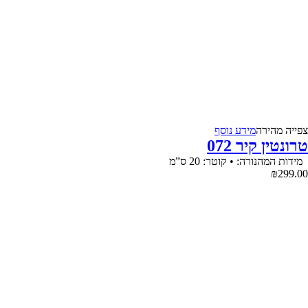
צפייה‬ ‫מהירה‬
מידע נוסף
טרונטין קיר 072
מידות המהנורה: • קוטר: 20 ס”מ
₪
299.00