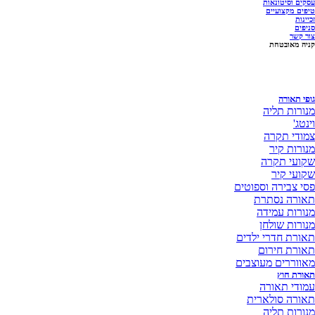
עסקים וסיטונאות
טיפים מקצועיים
זכיינות
סניפים
צור קשר
קניה מאובטחת
גופי תאורה
מנורות תליה
וינטג'
צמודי תקרה
מנורות קיר
שקועי תקרה
שקועי קיר
פסי צבירה וספוטים
תאורה נסתרת
מנורות עמידה
מנורות שולחן
תאורת חדרי ילדים
תאורת חירום
מאווררים מעוצבים
תאורת חוץ
עמודי תאורה
תאורה סולארית
מנורות תליה