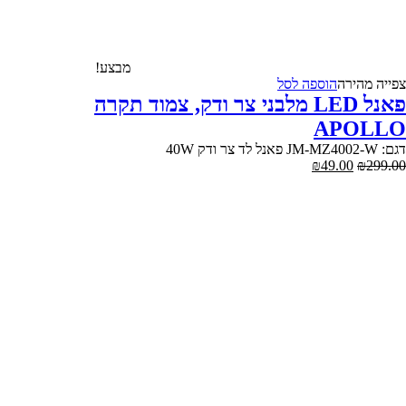
מבצע!
צפייה‬ ‫מהירה‬
הוספה לסל
פאנל LED מלבני צר ודק, צמוד תקרה
APOLLO
דגם: JM-MZ4002-W פאנל לד צר ודק 40W
המחיר
המחיר
₪
49.00
₪
299.00
המקורי
הנוכחי
היה:
הוא:
₪49.00.
₪299.00.