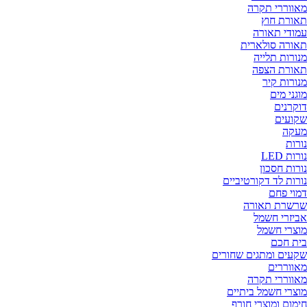
מאווררי תקרה
תאורת חוץ
עמודי תאורה
תאורה סולארית
מנורות תלייה
תאורת הצפה
מנורות קיר
מוגני מים
דוקרנים
שקועים
מעקה
נורות
נורות LED
נורות חסכון
נורות לד דקורטיביים
דמוי פחם
שרשרת תאורה
אביזרי חשמל
מוצרי חשמל
בית חכם
שקעים ומתגים שחורים
מאווררים
מאווררי תקרה
מוצרי חשמל ביתיים
חימום ומוצרי חורף