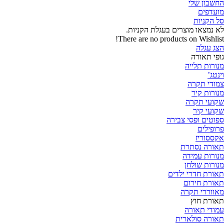
החשבון שלי‬
‫מועדפים‬‬
סל הקניות
לא נמצאו מוצרים בעגלת הקניות.
There are no products on Wishlist!
הצג עגלה
גופי תאורה
מנורות תלייה
וינטג’
צמודי תקרה
מנורות קיר
שקועי תקרה
שקועי קיר
ספוטים ופסי צבירה
פרופילים
אקססוריז
תאורה נסתרת
מנורות עמידה
מנורות שולחן
תאורת חדרי ילדים
תאורת חירום
מאווררי תקרה
תאורת חוץ
עמודי תאורה
תאורה סולארית