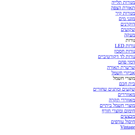
מנורות תלייה
תאורת הצפה
מנורות קיר
מוגני מים
דוקרנים
שקועים
מעקה
נורות
נורות LED
נורות חסכון
נורות לד דקורטיביים
דמוי פחם
שרשרת תאורה
אביזרי חשמל
מוצרי חשמל
בית חכם
שקעים ומתגים שחורים
מאווררים
מאווררי תקרה
מוצרי חשמל ביתיים
חימום ומוצרי חורף
מבצעים
חיסול עודפים
Vintage