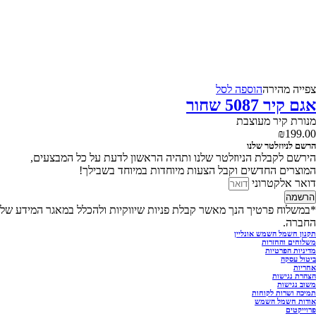
צפייה‬ ‫מהירה‬
הוספה לסל
אגם קיר 5087 שחור
מנורת קיר מעוצבת
₪
199.00
הרשם לניוזלטר שלנו
הירשם לקבלת הניוזלטר שלנו ותהיה הראשון לדעת על כל המבצעים,
המוצרים החדשים וקבל הצעות מיוחדות במיוחד בשבילך!
דואר אלקטרוני
הרשמה
*במשלוח פרטיך הנך מאשר קבלת פניות שיווקיות ולהכלל במאגר המידע של
החברה.
תקנון חשמל השמש אונליין
משלוחים והחזרות
מדיניות הפרטיות
ביטול עסקה
אחריות
הצהרת נגישות
משוב נגישות
תמיכה ושרות לקוחות
אודות חשמל השמש
פרוייקטים