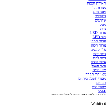
תאורת הצפה
מנורות קיר
מוגני מים
דוקרנים
שקועים
מעקה
נורות
נורות LED
פסי LED
נורות חסכון
נורות הלוגן
פלורסנטים
דמוי פחם
דמוי להט
אביזרי חשמל
מוצרי חשמל
מאווררים
מאווררי תקרה
מוצרי חשמל ביתיים
תנורים
מפזרי חום
SALE
כל הזכויות על תוכן האתר שמורות לחשמל השמש בע״מ
10% הנחה בקניה מעל 100 ₪ קוד קופון
Wishlist
0