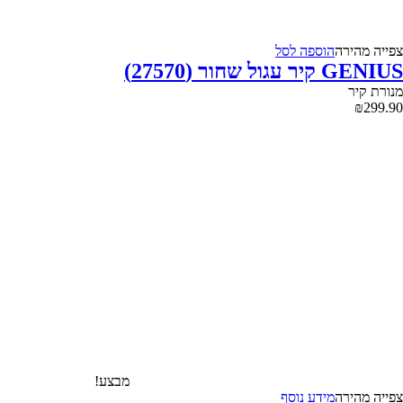
צפייה‬ ‫מהירה‬
הוספה לסל
GENIUS קיר עגול שחור (27570)
מנורת קיר
₪
299.90
מבצע!
צפייה‬ ‫מהירה‬
מידע נוסף