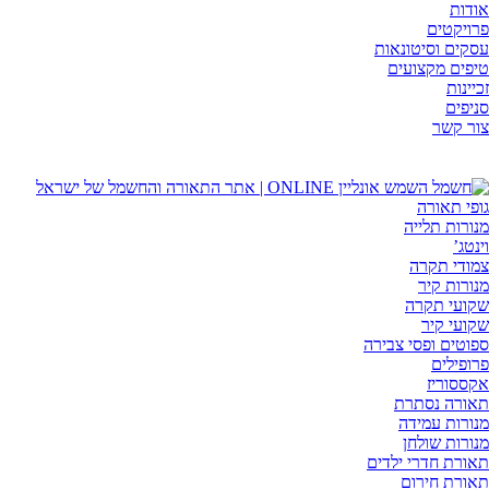
לג
אודות
תוכן
פרויקטים
עסקים וסיטונאות
טיפים מקצועים
זכיינות
סניפים
צור קשר
גופי תאורה
מנורות תלייה
וינטג’
צמודי תקרה
מנורות קיר
שקועי תקרה
שקועי קיר
ספוטים ופסי צבירה
פרופילים
אקססוריז
תאורה נסתרת
מנורות עמידה
מנורות שולחן
תאורת חדרי ילדים
תאורת חירום