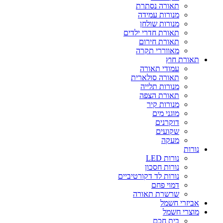
תאורה נסתרת
מנורות עמידה
מנורות שולחן
תאורת חדרי ילדים
תאורת חירום
מאווררי תקרה
תאורת חוץ
עמודי תאורה
תאורה סולארית
מנורות תלייה
תאורת הצפה
מנורות קיר
מוגני מים
דוקרנים
שקועים
מעקה
נורות
נורות LED
נורות חסכון
נורות לד דקורטיביים
דמוי פחם
שרשרת תאורה
אביזרי חשמל
מוצרי חשמל
בית חכם