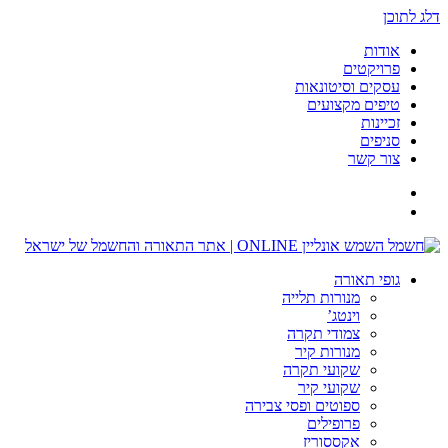
דלג לתוכן
אודות
פרויקטים
עסקים וסיטונאות
טיפים מקצועים
זכיינות
סניפים
צור קשר
גופי תאורה
מנורות תלייה
וינטג’
צמודי תקרה
מנורות קיר
שקועי תקרה
שקועי קיר
ספוטים ופסי צבירה
פרופילים
אקססוריז