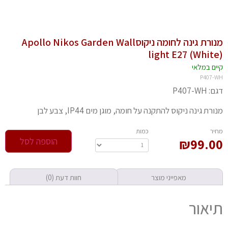
מנורת גינה לחומה ניקוסApollo Nikos Garden Wall
light E27 (Whit
יים במלאי
P407-
 P407-WH
רת גינה ניקוס להתקנה על חומה, מוגן מים IP44, צבע לבן
חיר
‫כמות‬
99.0
₪
הוספה לסל
מאפייני מוצר
חוות דעת (0)
יאור