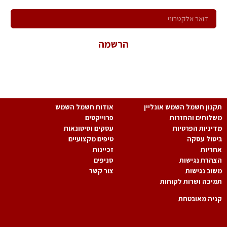
הרשמה
*במשלוח פרטיך הנך מאשר קבלת פניות שיווקיות ולהכלל במאגר
המידע של החברה.
נון חשמל השמש אונליין
אודות חשמל השמש
לוחים והחזרות
פרוייקטים
יניות הפרטיות
עסקים וסיטונאות
טול עסקה
טיפים מקצועיים
ריות
זכיינות
הרת נגישות
סניפים
וב נגישות
צור קשר
יכה ושרות לקוחות
יה מאובטחת