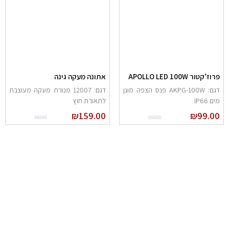
רוז’קטור APOLLO LED 100W
אתונה מעקה גינה
דגם: AKPG-100W פנס הצפה מוגן
דגם: 12007 מנורת מעקה מעוצבת
ים IP66
לתאורת חוץ
₪
159.00
₪
99.0
הרשם לניוזלטר שלנו
ירשם לקבלת הניוזלטר שלנו ותהיה הראשון לדעת על כל המבצעים,
המוצרים החדשים וקבל הצעות מיוחדות במיוחד בשבילך!