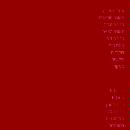
עמודי תאורה
תאורה סולארית
מנורות תליה
תאורת הצפה
מנורות קיר
מוגני מים
דוקרנים
שקועים
מעקה
נורות
נורות LED
פסי LED
נורות חסכון
נורות הלוגן
פלורסנטים
דמוי פחם