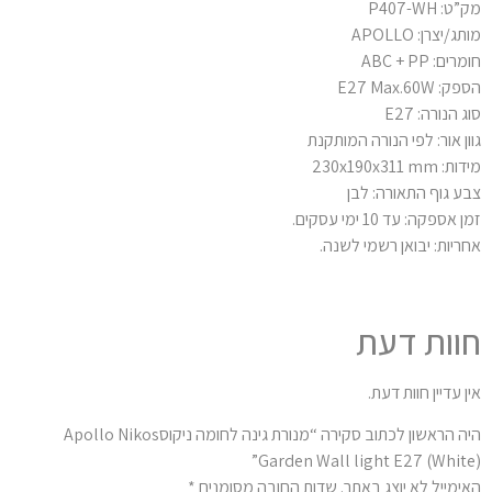
: P407-WH
ג/יצרן: APOLLO
ים: ABC + PP
 E27 Max.60W
 הנורה: E27
ון אור: לפי הנורה המותקנת
 230x190x311 mm
ע גוף התאורה: לבן
 אספקה: עד 10 ימי עסקים.
ריות: יבואן רשמי לשנה.
וות דעת
ן עדיין חוות דעת.
היה הראשון לכתוב סקירה “מנורת גינה לחומה ניקוסApollo Nikos
Garden Wall light E27 (White
ימייל לא יוצג באתר.
שדות החובה מסומנים
*