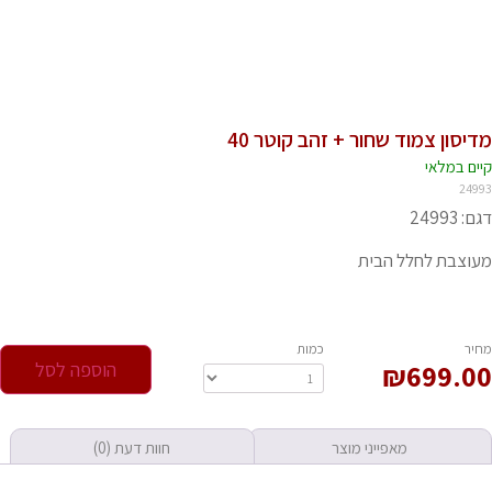
מדיסון צמוד שחור + זהב קוטר 40
קיים במלאי‬
24993
דגם: 24993
מעוצבת לחלל הבית
‫מחיר‬
‫כמות‬
699.00
₪
הוספה לסל
כמות
מאפייני מוצר
חוות דעת (0)