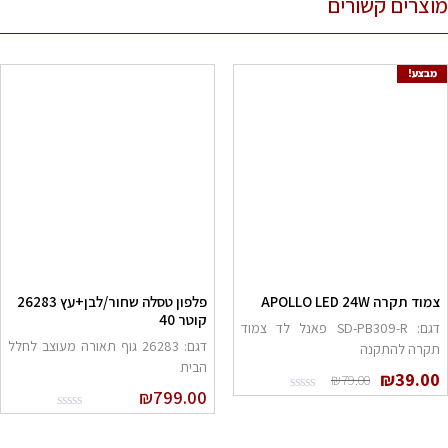
מוצרים קשורים
מבצע!
צמוד תקרה APOLLO LED 24W
פלפון טסלה שחור/לבן+עץ 26283
קוטר 40
דגם: SD-PB309-R פאנל לד צמוד
דגם: 26283 גוף תאורה מעוצב לחלל
תקרה להתקנה
הבית
המחיר
המחיר
₪
39.00
₪
79.00
המקורי
הנוכחי
₪
799.00
היה:
הוא:
₪39.00.
₪79.00.