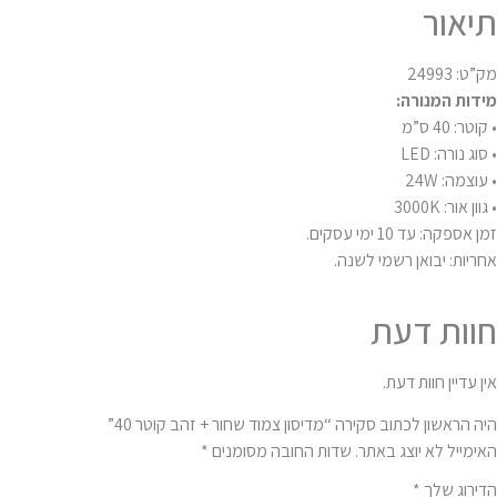
תיאור
מק”ט: 24993
מידות המנורה:
• קוטר: 40 ס”מ
• סוג נורה: LED
• עוצמה: 24W
• גוון אור: 3000K
זמן אספקה: עד 10 ימי עסקים.
אחריות: יבואן רשמי לשנה.
חוות דעת
אין עדיין חוות דעת.
היה הראשון לכתוב סקירה “מדיסון צמוד שחור + זהב קוטר 40”
האימייל לא יוצג באתר.
שדות החובה מסומנים
*
הדירוג שלך
*