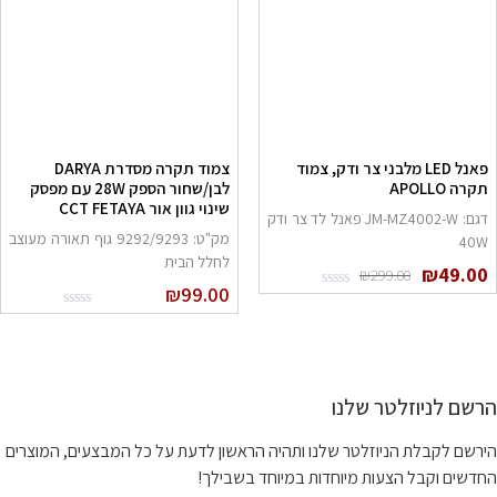
פאנל LED מלבני צר ודק, צמוד
צמוד תקרה מסדרת DARYA
תקרה APOLLO
לבן/שחור הספק 28W עם מפסק
שינוי גוון אור CCT FETAYA
דגם: JM-MZ4002-W פאנל לד צר ודק
מק"ט: 9292/9293 גוף תאורה מעוצב
40W
לחלל הבית
המחיר
המחיר
₪
49.00
₪
299.00
המקורי
הנוכחי
₪
99.00
היה:
הוא:
₪49.00.
₪299.00.
הרשם לניוזלטר שלנו
הירשם לקבלת הניוזלטר שלנו ותהיה הראשון לדעת על כל המבצעים, המוצרים
החדשים וקבל הצעות מיוחדות במיוחד בשבילך!