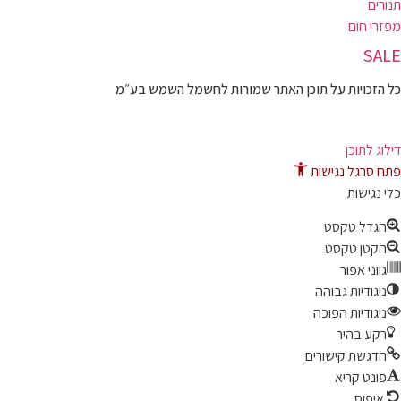
תנורים
מפזרי חום
SALE
כל הזכויות על תוכן האתר שמורות לחשמל השמש בע״מ
10% הנחה בקניה מעל 100 ₪ קוד קופון
דילוג לתוכן
פתח סרגל נגישות
כלי נגישות
הגדל טקסט
הקטן טקסט
גווני אפור
ניגודיות גבוהה
ניגודיות הפוכה
רקע בהיר
הדגשת קישורים
פונט קריא
איפוס