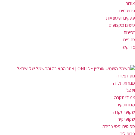
לג
אודות
תוכן
פרויקטים
עסקים וסיטונאות
טיפים מקצועים
זכיינות
סניפים
צור קשר
גופי תאורה
מנורות תלייה
וינטג’
צמודי תקרה
מנורות קיר
שקועי תקרה
שקועי קיר
ספוטים ופסי צבירה
פרופילים