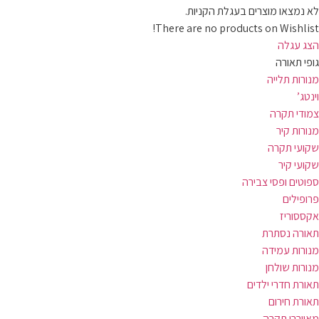
לא נמצאו מוצרים בעגלת הקניות.
There are no products on Wishlist!
הצג עגלה
גופי תאורה
מנורות תלייה
וינטג’
צמודי תקרה
מנורות קיר
שקועי תקרה
שקועי קיר
ספוטים ופסי צבירה
פרופילים
אקססוריז
תאורה נסתרת
מנורות עמידה
מנורות שולחן
תאורת חדרי ילדים
תאורת חירום
מאווררי תקרה