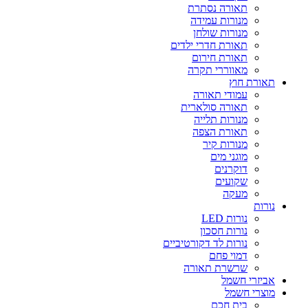
תאורה נסתרת
מנורות עמידה
מנורות שולחן
תאורת חדרי ילדים
תאורת חירום
מאווררי תקרה
תאורת חוץ
עמודי תאורה
תאורה סולארית
מנורות תלייה
תאורת הצפה
מנורות קיר
מוגני מים
דוקרנים
שקועים
מעקה
נורות
נורות LED
נורות חסכון
נורות לד דקורטיביים
דמוי פחם
שרשרת תאורה
אביזרי חשמל
מוצרי חשמל
בית חכם