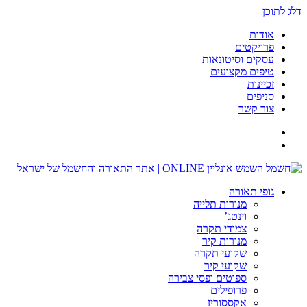
דלג לתוכן
אודות
פרויקטים
עסקים וסיטונאות
טיפים מקצועים
זכיינות
סניפים
צור קשר
גופי תאורה
מנורות תלייה
וינטג’
צמודי תקרה
מנורות קיר
שקועי תקרה
שקועי קיר
ספוטים ופסי צבירה
פרופילים
אקססוריז