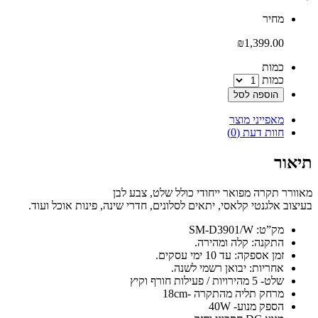
‫מחיר‬
₪
1,399.00
‫כמות‬
כמות
הוספה לסל
מאפייני מוצר
חוות דעת (0)
תיאור
מאוורר תקרה מפואר ייחודי כולל שלט, צבע לבן
בעיצוב אלגנטי קלאסי, יתאים לסלונים, חדרי שינה, פינות אוכל ועוד.
מק”ט: SM-D3901/W
התקנה: קלה ומהירה.
זמן אספקה: עד 10 ימי עסקים.
אחריות: יבואן רשמי לשנה.
שלט- 5 מהירויות / פעילות חורף וקיץ
מרחק תליה מהתקרה -18cm
הספק מנוע- 40W