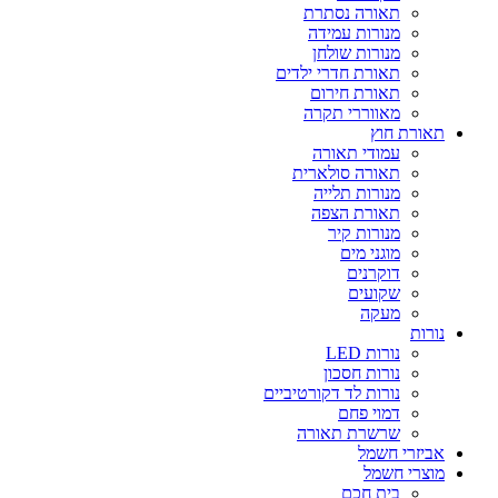
תאורה נסתרת
מנורות עמידה
מנורות שולחן
תאורת חדרי ילדים
תאורת חירום
מאווררי תקרה
תאורת חוץ
עמודי תאורה
תאורה סולארית
מנורות תלייה
תאורת הצפה
מנורות קיר
מוגני מים
דוקרנים
שקועים
מעקה
נורות
נורות LED
נורות חסכון
נורות לד דקורטיביים
דמוי פחם
שרשרת תאורה
אביזרי חשמל
מוצרי חשמל
בית חכם