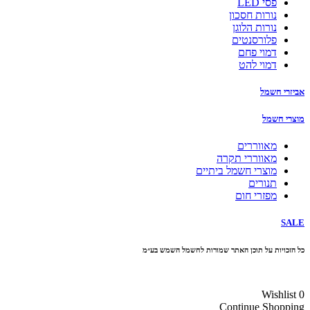
פסי LED
נורות חסכון
נורות הלוגן
פלורסנטים
דמוי פחם
דמוי להט
אביזרי חשמל
מוצרי חשמל
מאווררים
מאווררי תקרה
מוצרי חשמל ביתיים
תנורים
מפזרי חום
SALE
כל הזכויות על תוכן האתר שמורות לחשמל השמש בע״מ
10% הנחה בקניה מעל 100 ₪ קוד קופון
Wishlist
0
Continue Shopping