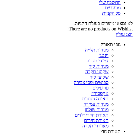
החשבון שלי‬
‫מועדפים‬‬
סל הקניות
לא נמצאו מוצרים בעגלת הקניות.
There are no products on Wishlist!
הצג עגלה
גופי תאורה
מנורות תלייה
וינטג’
צמודי תקרה
מנורות קיר
שקועי תקרה
שקועי קיר
ספוטים ופסי צבירה
פרופילים
אקססוריז
תאורה נסתרת
מנורות עמידה
מנורות שולחן
תאורת חדרי ילדים
תאורת חירום
מאווררי תקרה
תאורת חוץ