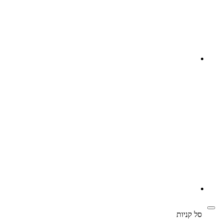
‫
סל קניות‬