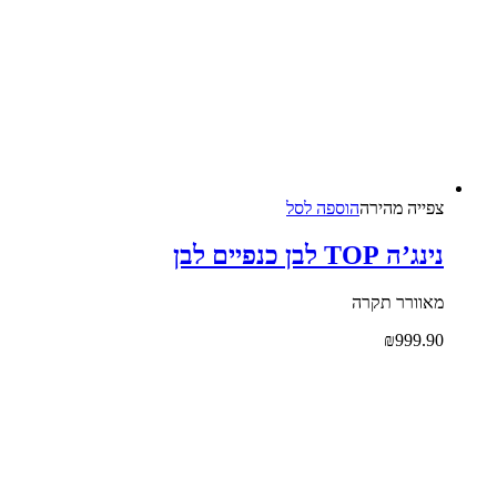
צפייה‬ ‫מהירה‬
הוספה לסל
נינג’ה TOP לבן כנפיים לבן
מאוורר תקרה
₪
999.90