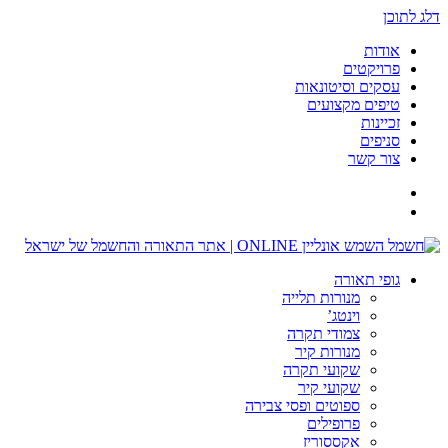
דלג לתוכן
אודות
פרויקטים
עסקים וסיטונאות
טיפים מקצועים
זכיינות
סניפים
צור קשר
גופי תאורה
מנורות תלייה
וינטג’
צמודי תקרה
מנורות קיר
שקועי תקרה
שקועי קיר
ספוטים ופסי צבירה
פרופילים
אקססוריז