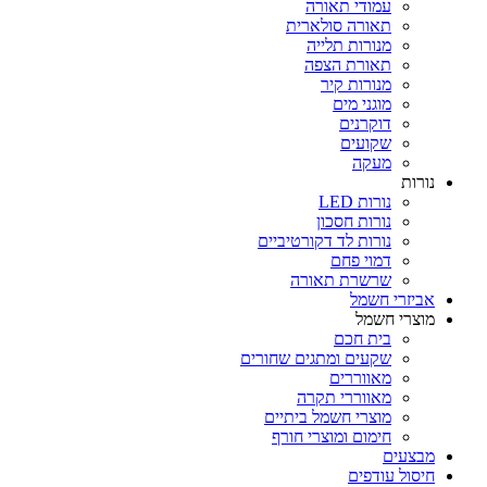
עמודי תאורה
תאורה סולארית
מנורות תלייה
תאורת הצפה
מנורות קיר
מוגני מים
דוקרנים
שקועים
מעקה
נורות
נורות LED
נורות חסכון
נורות לד דקורטיביים
דמוי פחם
שרשרת תאורה
אביזרי חשמל
מוצרי חשמל
בית חכם
שקעים ומתגים שחורים
מאווררים
מאווררי תקרה
מוצרי חשמל ביתיים
חימום ומוצרי חורף
מבצעים
חיסול עודפים