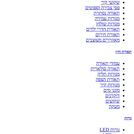
שקועי קיר
פסי צבירה וספוטים
תאורה נסתרת
מנורות עמידה
מנורות שולחן
תאורת חדרי ילדים
תאורת חירום
מאווררים מעוצבים
תאורת חוץ
עמודי תאורה
תאורה סולארית
מנורות תליה
תאורת הצפה
מנורות קיר
מוגני מים
דוקרנים
שקועים
מעקה
נורות
נורות LED