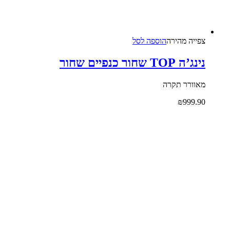
צפייה‬ ‫מהירה‬
הוספה לסל
נינג’ה TOP שחור כנפיים שחור
מאוורר תקרה
₪
999.90