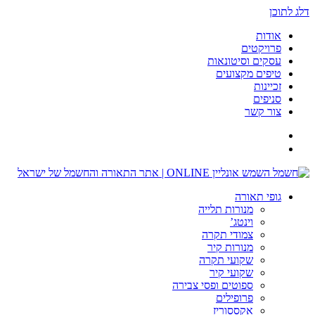
דלג לתוכן
אודות
פרויקטים
עסקים וסיטונאות
טיפים מקצועים
זכיינות
סניפים
צור קשר
גופי תאורה
מנורות תלייה
וינטג’
צמודי תקרה
מנורות קיר
שקועי תקרה
שקועי קיר
ספוטים ופסי צבירה
פרופילים
אקססוריז