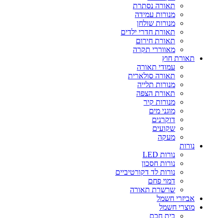
תאורה נסתרת
מנורות עמידה
מנורות שולחן
תאורת חדרי ילדים
תאורת חירום
מאווררי תקרה
תאורת חוץ
עמודי תאורה
תאורה סולארית
מנורות תלייה
תאורת הצפה
מנורות קיר
מוגני מים
דוקרנים
שקועים
מעקה
נורות
נורות LED
נורות חסכון
נורות לד דקורטיביים
דמוי פחם
שרשרת תאורה
אביזרי חשמל
מוצרי חשמל
בית חכם