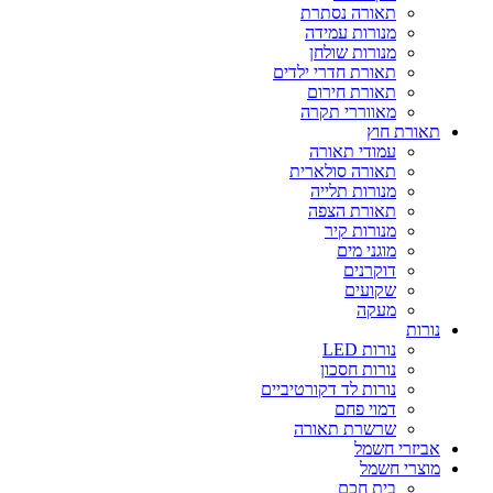
תאורה נסתרת
מנורות עמידה
מנורות שולחן
תאורת חדרי ילדים
תאורת חירום
מאווררי תקרה
תאורת חוץ
עמודי תאורה
תאורה סולארית
מנורות תלייה
תאורת הצפה
מנורות קיר
מוגני מים
דוקרנים
שקועים
מעקה
נורות
נורות LED
נורות חסכון
נורות לד דקורטיביים
דמוי פחם
שרשרת תאורה
אביזרי חשמל
מוצרי חשמל
בית חכם