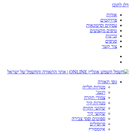
דלג לתוכן
אודות
פרויקטים
עסקים וסיטונאות
טיפים מקצועים
זכיינות
סניפים
צור קשר
גופי תאורה
מנורות תלייה
וינטג’
צמודי תקרה
מנורות קיר
שקועי תקרה
שקועי קיר
ספוטים ופסי צבירה
פרופילים
אקססוריז