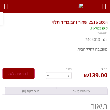
פתח ס
25 שחור זהב בודד תלוי
יים במלאי
74040
 7404013
וצבת לחלל הבית
חיר
‫כמות‬
139.0
₪
הוספה לסל
מאפייני מוצר
חוות דעת (0)
יאור