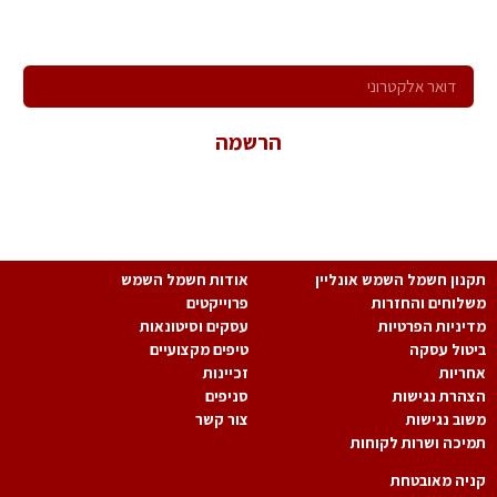
ירשם לקבלת הניוזלטר שלנו ותהיה הראשון לדעת על כל המבצעים,
המוצרים החדשים וקבל הצעות מיוחדות במיוחד בשבילך!
הרשמה
*במשלוח פרטיך הנך מאשר קבלת פניות שיווקיות ולהכלל במאגר
המידע של החברה.
נון חשמל השמש אונליין
אודות חשמל השמש
לוחים והחזרות
פרוייקטים
יניות הפרטיות
עסקים וסיטונאות
טול עסקה
טיפים מקצועיים
ריות
זכיינות
הרת נגישות
סניפים
וב נגישות
צור קשר
יכה ושרות לקוחות
יה מאובטחת