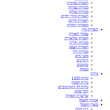
תאורה נסתרת
מנורות עמידה
מנורות שולחן
תאורת חדרי ילדים
תאורת חירום
מאווררי תקרה
תאורת חוץ
עמודי תאורה
תאורה סולארית
מנורות תלייה
תאורת הצפה
מנורות קיר
מוגני מים
דוקרנים
שקועים
מעקה
נורות
נורות LED
נורות חסכון
נורות לד דקורטיביים
דמוי פחם
שרשרת תאורה
אביזרי חשמל
מוצרי חשמל
בית חכם