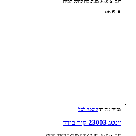
דגם: 26256 מעוצבת לחלל הבית
₪
699.00
צפייה‬ ‫מהירה‬
הוספה לסל
וינטג 23003 קיר בודד
דגם: 26255 גוף תאורה מעוצב לחלל הבית