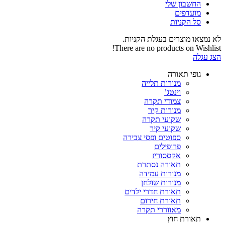
החשבון שלי‬
‫מועדפים‬‬
סל הקניות
לא נמצאו מוצרים בעגלת הקניות.
There are no products on Wishlist!
הצג עגלה
גופי תאורה
מנורות תלייה
וינטג’
צמודי תקרה
מנורות קיר
שקועי תקרה
שקועי קיר
ספוטים ופסי צבירה
פרופילים
אקססוריז
תאורה נסתרת
מנורות עמידה
מנורות שולחן
תאורת חדרי ילדים
תאורת חירום
מאווררי תקרה
תאורת חוץ