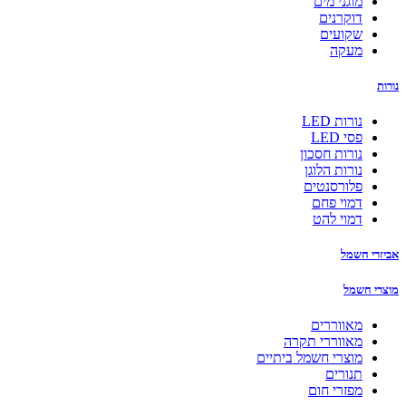
מוגני מים
דוקרנים
שקועים
מעקה
נורות
נורות LED
פסי LED
נורות חסכון
נורות הלוגן
פלורסנטים
דמוי פחם
דמוי להט
אביזרי חשמל
מוצרי חשמל
מאווררים
מאווררי תקרה
מוצרי חשמל ביתיים
תנורים
מפזרי חום