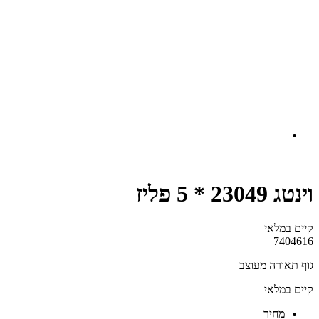
וינטג 23049 * 5 פליז
קיים במלאי‬
7404616
גוף תאורה מעוצב
קיים במלאי
‫מחיר‬