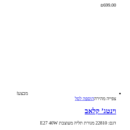
₪
699.00
מבצע!
צפייה‬ ‫מהירה‬
הוספה לסל
וינטג’ קלאב
דגם: 22810 מנורת תליה מעוצבת E27 40W