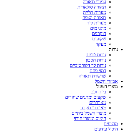
עמודי תאורה
תאורה סולארית
מנורות תלייה
תאורת הצפה
מנורות קיר
מוגני מים
דוקרנים
שקועים
מעקה
נורות
נורות LED
נורות חסכון
נורות לד דקורטיביים
דמוי פחם
שרשרת תאורה
אביזרי חשמל
מוצרי חשמל
בית חכם
שקעים ומתגים שחורים
מאווררים
מאווררי תקרה
מוצרי חשמל ביתיים
חימום ומוצרי חורף
מבצעים
חיסול עודפים