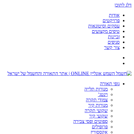
דלג לתוכן
אודות
פרויקטים
עסקים וסיטונאות
טיפים מקצועים
זכיינות
סניפים
צור קשר
גופי תאורה
מנורות תלייה
וינטג’
צמודי תקרה
מנורות קיר
שקועי תקרה
שקועי קיר
ספוטים ופסי צבירה
פרופילים
אקססוריז