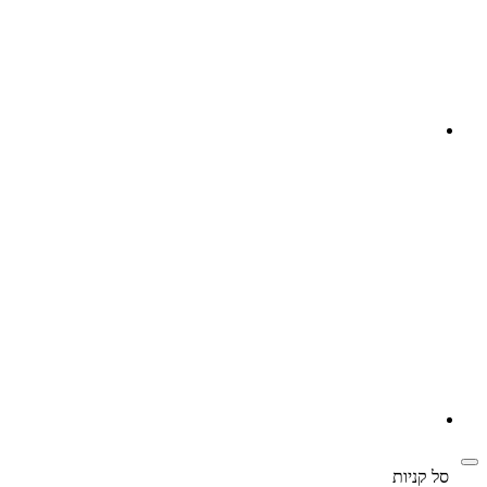
‫
סל קניות‬