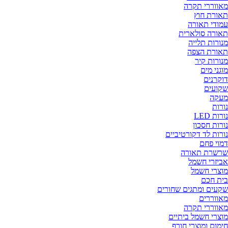
מאווררי תקרה
תאורת חוץ
עמודי תאורה
תאורה סולארית
מנורות תלייה
תאורת הצפה
מנורות קיר
מוגני מים
דוקרנים
שקועים
מעקה
נורות
נורות LED
נורות חסכון
נורות לד דקורטיביים
דמוי פחם
שרשרת תאורה
אביזרי חשמל
מוצרי חשמל
בית חכם
שקעים ומתגים שחורים
מאווררים
מאווררי תקרה
מוצרי חשמל ביתיים
חימום ומוצרי חורף