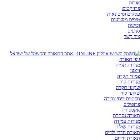
לג
אודות
תוכן
פרויקטים
עסקים וסיטונאות
טיפים מקצועים
זכיינות
סניפים
צור קשר
גופי תאורה
מנורות תלייה
וינטג’
צמודי תקרה
מנורות קיר
שקועי תקרה
שקועי קיר
ספוטים ופסי צבירה
פרופילים
אקססוריז
תאורה נסתרת
מנורות עמידה
מנורות שולחן
תאורת חדרי ילדים
תאורת חירום