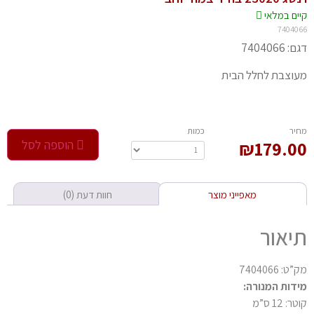
יים במלאי
74040
 7404066
וצבת לחלל הבית
חיר
‫כמות‬
179.0
₪
הוספה לסל
מאפייני מוצר
חוות דעת (0)
יאור
: 7404066
דות המנורה:
: 12 ס”מ