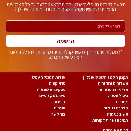
ירשם לקבלת הניוזלטר שלנו ותהיה הראשון לדעת על כל המבצעים,
המוצרים החדשים וקבל הצעות מיוחדות במיוחד בשבילך!
הרשמה
*במשלוח פרטיך הנך מאשר קבלת פניות שיווקיות ולהכלל במאגר
המידע של החברה.
נון חשמל השמש אונליין
אודות חשמל השמש
לוחים והחזרות
פרוייקטים
יניות הפרטיות
עסקים וסיטונאות
טול עסקה
טיפים מקצועיים
ריות
זכיינות
הרת נגישות
סניפים
וב נגישות
צור קשר
יכה ושרות לקוחות
יה מאובטחת