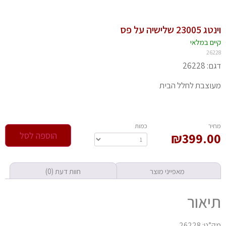
2300 שלישיה על פס
יים במלאי
262
 26228
וצבת לחלל הבית
חיר
‫כמות‬
399.0
₪
הוספה לסל
מאפייני מוצר
חוות דעת (0)
יאור
ט: 26228