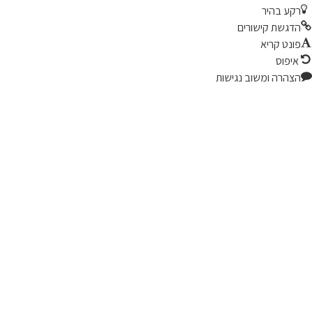
קע בהיר
דגשת קישורים
ונט קריא
יפוס
צהרה ומשוב נגישות