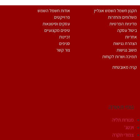
נון חשמל השמש אונליין
אודות חשמל השמש
לוחים והחזרות
פרוייקטים
יניות הפרטיות
עסקים וסיטונאות
טול עסקה
טיפים מקצועיים
ריות
זכיינות
הרת נגישות
סניפים
וב נגישות
צור קשר
יכה ושרות לקוחות
יה מאובטחת
גופי תאורה
מנורות תליה
וינטג'
צמודי תקרה