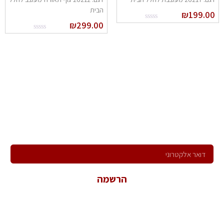
הבית
₪
199.0
₪
299.00
הרשם לניוזלטר שלנו
ירשם לקבלת הניוזלטר שלנו ותהיה הראשון לדעת על כל המבצעים,
המוצרים החדשים וקבל הצעות מיוחדות במיוחד בשבילך!
הרשמה
*במשלוח פרטיך הנך מאשר קבלת פניות שיווקיות ולהכלל במאגר
המידע של החברה.