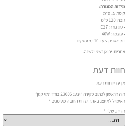
דות המנורה:
: 15 ס”מ
: 120 ס”מ
וג נורה: E27
וצמה: 40W
 אספקה: עד 10 ימי עסקים
ריות: יבואן רשמי לשנה.
וות דעת
ן עדיין חוות דעת.
 הראשון לכתוב סקירה “וינטג 23005 בודד תלוי קטן”
ימייל לא יוצג באתר.
שדות החובה מסומנים
*
ירוג שלך
*