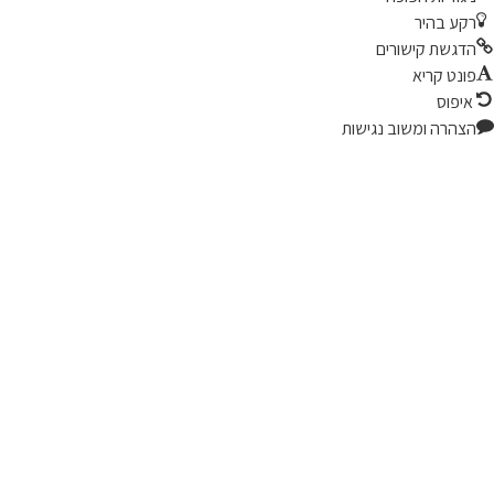
קע בהיר
דגשת קישורים
ונט קריא
יפוס
צהרה ומשוב נגישות