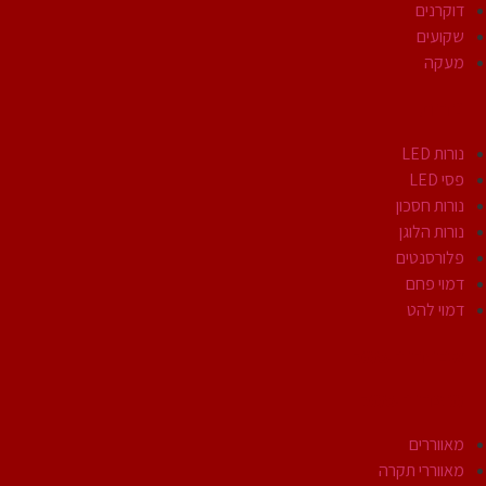
דוקרנים
שקועים
מעקה
נורות
נורות LED
פסי LED
נורות חסכון
נורות הלוגן
פלורסנטים
דמוי פחם
דמוי להט
אביזרי חשמל
מוצרי חשמל
מאווררים
מאווררי תקרה