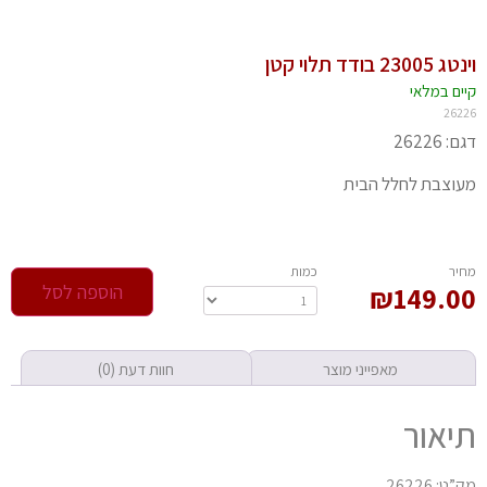
2300 בודד תלוי קטן
יים במלאי
262
 26226
וצבת לחלל הבית
חיר
‫כמות‬
149.0
₪
הוספה לסל
מאפייני מוצר
חוות דעת (0)
יאור
ט: 26226