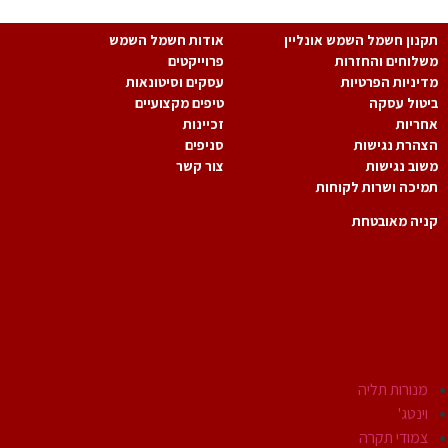
נון חשמל השמש אונליין
אודות חשמל השמש
לוחים והחזרות
פרוייקטים
יניות הפרטיות
עסקים וסיטונאות
טול עסקה
טיפים מקצועיים
ריות
זכיינות
הרת נגישות
סניפים
וב נגישות
צור קשר
יכה ושרות לקוחות
יה מאובטחת
גופי תאורה
מנורות תליה
וינטג'
צמודי תקרה