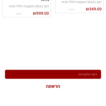
: 26223 מעוצבת לחלל הבית
דגם: 25831 מעוצבת לחלל הבית
₪
349.0
₪
999.00
הרשם לניוזלטר שלנו
ירשם לקבלת הניוזלטר שלנו ותהיה הראשון לדעת על כל המבצעים,
המוצרים החדשים וקבל הצעות מיוחדות במיוחד בשבילך!
הרשמה
*במשלוח פרטיך הנך מאשר קבלת פניות שיווקיות ולהכלל במאגר
המידע של החברה.