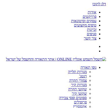
דלג לתוכן
אודות
פרויקטים
עסקים וסיטונאות
טיפים מקצועים
זכיינות
סניפים
צור קשר
גופי תאורה
מנורות תלייה
וינטג’
צמודי תקרה
מנורות קיר
שקועי תקרה
שקועי קיר
ספוטים ופסי צבירה
פרופילים
אקססוריז