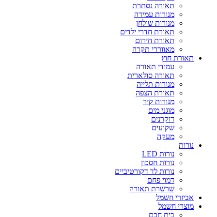
תאורה נסתרת
מנורות עמידה
מנורות שולחן
תאורת חדרי ילדים
תאורת חירום
מאווררי תקרה
תאורת חוץ
עמודי תאורה
תאורה סולארית
מנורות תלייה
תאורת הצפה
מנורות קיר
מוגני מים
דוקרנים
שקועים
מעקה
נורות
נורות LED
נורות חסכון
נורות לד דקורטיביים
דמוי פחם
שרשרת תאורה
אביזרי חשמל
מוצרי חשמל
בית חכם