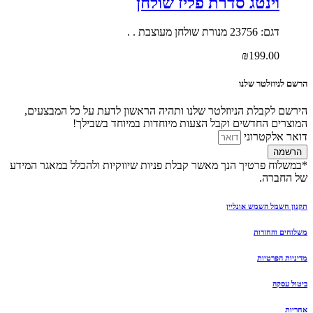
וינטג סדרת פליז שולחן
דגם: 23756 מנורת שולחן מעוצבת . .
₪
199.00
הרשם לניוזלטר שלנו
הירשם לקבלת הניוזלטר שלנו ותהיה הראשון לדעת על כל המבצעים,
המוצרים החדשים וקבל הצעות מיוחדות במיוחד בשבילך!
דואר אלקטרוני
הרשמה
*במשלוח פרטיך הנך מאשר קבלת פניות שיווקיות ולהכלל במאגר המידע
של החברה.
תקנון חשמל השמש אונליין
משלוחים והחזרות
מדיניות הפרטיות
ביטול עסקה
אחריות