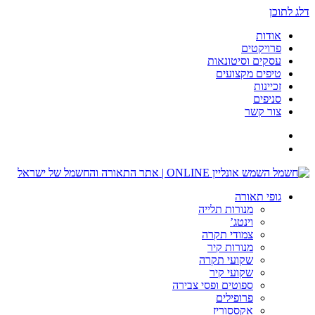
דלג לתוכן
אודות
פרויקטים
עסקים וסיטונאות
טיפים מקצועים
זכיינות
סניפים
צור קשר
גופי תאורה
מנורות תלייה
וינטג’
צמודי תקרה
מנורות קיר
שקועי תקרה
שקועי קיר
ספוטים ופסי צבירה
פרופילים
אקססוריז