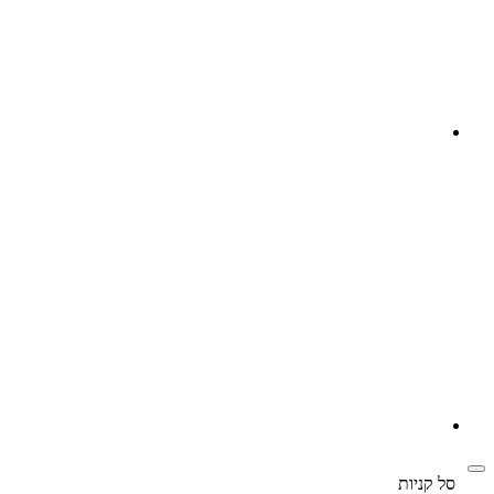
‫
סל קניות‬