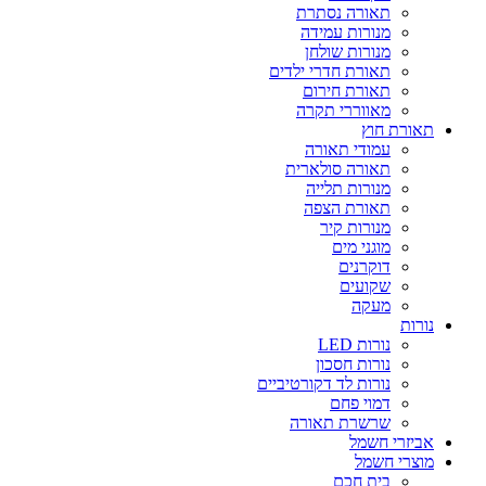
תאורה נסתרת
מנורות עמידה
מנורות שולחן
תאורת חדרי ילדים
תאורת חירום
מאווררי תקרה
תאורת חוץ
עמודי תאורה
תאורה סולארית
מנורות תלייה
תאורת הצפה
מנורות קיר
מוגני מים
דוקרנים
שקועים
מעקה
נורות
נורות LED
נורות חסכון
נורות לד דקורטיביים
דמוי פחם
שרשרת תאורה
אביזרי חשמל
מוצרי חשמל
בית חכם