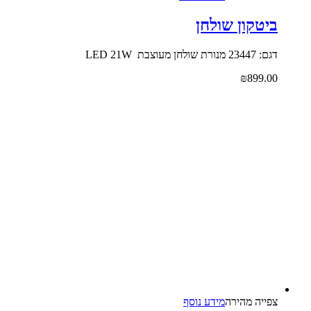
ביטקון שולחן
דגם: 23447 מנורת שולחן מעוצבת LED 21W
₪
899.00
צפייה‬ ‫מהירה‬
מידע נוסף