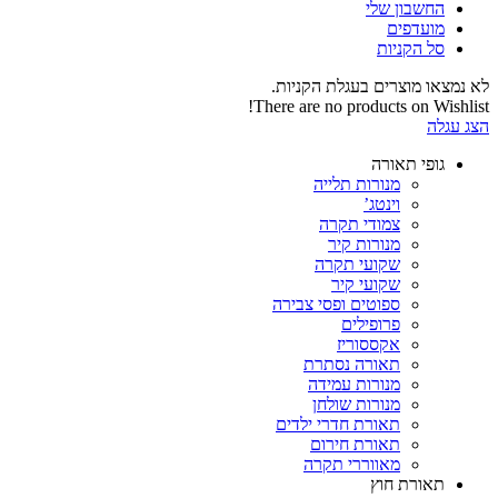
החשבון שלי‬
‫מועדפים‬‬
סל הקניות
לא נמצאו מוצרים בעגלת הקניות.
There are no products on Wishlist!
הצג עגלה
גופי תאורה
מנורות תלייה
וינטג’
צמודי תקרה
מנורות קיר
שקועי תקרה
שקועי קיר
ספוטים ופסי צבירה
פרופילים
אקססוריז
תאורה נסתרת
מנורות עמידה
מנורות שולחן
תאורת חדרי ילדים
תאורת חירום
מאווררי תקרה
תאורת חוץ