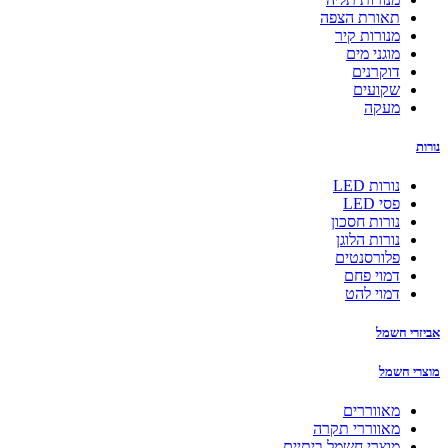
תאורת הצפה
מנורות קיר
מוגני מים
דוקרנים
שקועים
מעקה
נורות
נורות LED
פסי LED
נורות חסכון
נורות הלוגן
פלורסנטים
דמוי פחם
דמוי להט
אביזרי חשמל
מוצרי חשמל
מאווררים
מאווררי תקרה
מוצרי חשמל ביתיים