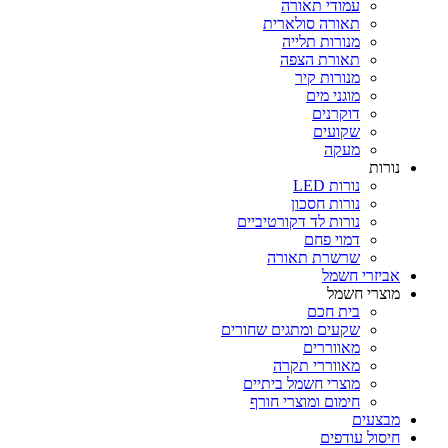
עמודי תאורה
תאורה סולארית
מנורות תלייה
תאורת הצפה
מנורות קיר
מוגני מים
דוקרנים
שקועים
מעקה
נורות
נורות LED
נורות חסכון
נורות לד דקורטיביים
דמוי פחם
שרשרת תאורה
אביזרי חשמל
מוצרי חשמל
בית חכם
שקעים ומתגים שחורים
מאווררים
מאווררי תקרה
מוצרי חשמל ביתיים
חימום ומוצרי חורף
מבצעים
חיסול עודפים