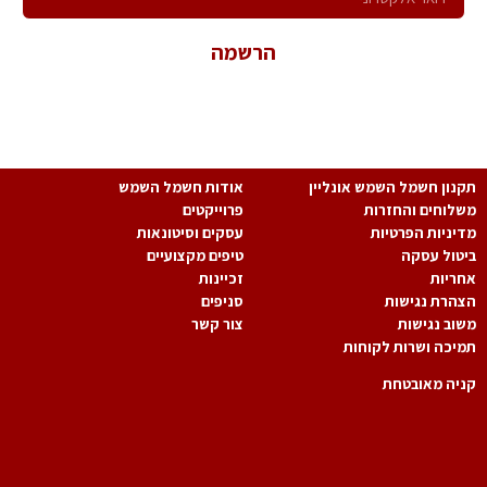
הרשמה
*במשלוח פרטיך הנך מאשר קבלת פניות שיווקיות ולהכלל במאגר
המידע של החברה.
נון חשמל השמש אונליין
אודות חשמל השמש
לוחים והחזרות
פרוייקטים
יניות הפרטיות
עסקים וסיטונאות
טול עסקה
טיפים מקצועיים
ריות
זכיינות
הרת נגישות
סניפים
וב נגישות
צור קשר
יכה ושרות לקוחות
יה מאובטחת