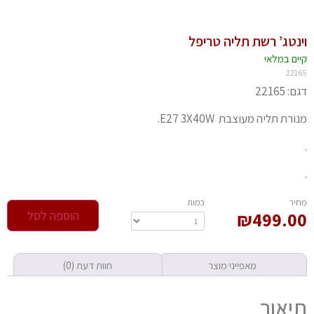
נטג’ רשת תליה טריפל
יים במלאי
221
 22165
רת תליה מעוצבת E27 3X40W.
חיר
‫כמות‬
499.0
₪
הוספה לסל
מאפייני מוצר
חוות דעת (0)
יאור