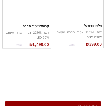
לפון כדורגל
קרטייה צמוד תקרה
דגם: 21054 צמוד תקרה מעוצב
דגם: 22568 צמוד תקרה מעוצב
חדרי ילדים.
LED 60W
₪
399.0
₪
1,499.00
הרשם לניוזלטר שלנו
ירשם לקבלת הניוזלטר שלנו ותהיה הראשון לדעת על כל המבצעים,
המוצרים החדשים וקבל הצעות מיוחדות במיוחד בשבילך!