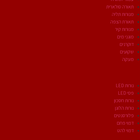
תאורה סולארית
מנורות תליה
תאורת הצפה
מנורות קיר
מוגני מים
דוקרנים
שקועים
מעקה
נורות
נורות LED
פסי LED
נורות חסכון
נורות הלוגן
פלורסנטים
דמוי פחם
דמוי להט