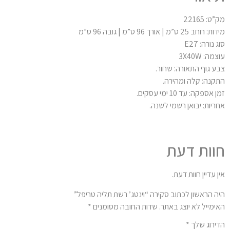
ט: 22165
רוחב 25 ס”מ | אורך 96 ס”מ | גובה 96 ס”מ
 נורה: E27
מה: 3X40W
ע גוף התאורה: שחור.
קנה: קלה ומהירה.
 אספקה: עד 10 ימי עסקים.
ריות: יבואן רשמי לשנה.
וות דעת
ן עדיין חוות דעת.
ה הראשון לכתוב סקירה “וינטג’ רשת תליה טריפל”
ימייל לא יוצג באתר.
שדות החובה מסומנים
*
ירוג שלך
*