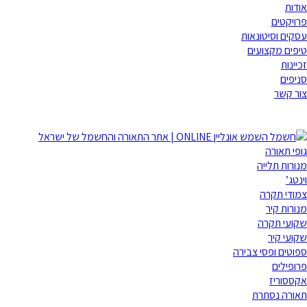
לג
אודות
תוכן
פרויקטים
עסקים וסיטונאות
טיפים מקצועים
זכיינות
סניפים
צור קשר
גופי תאורה
מנורות תלייה
וינטג’
צמודי תקרה
מנורות קיר
שקועי תקרה
שקועי קיר
ספוטים ופסי צבירה
פרופילים
אקססוריז
תאורה נסתרת