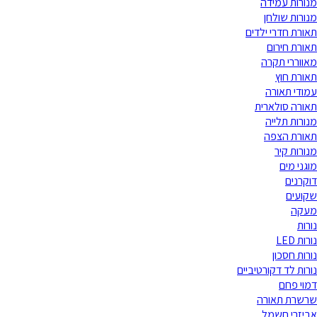
מנורות עמידה
מנורות שולחן
תאורת חדרי ילדים
תאורת חירום
מאווררי תקרה
תאורת חוץ
עמודי תאורה
תאורה סולארית
מנורות תלייה
תאורת הצפה
מנורות קיר
מוגני מים
דוקרנים
שקועים
מעקה
נורות
נורות LED
נורות חסכון
נורות לד דקורטיביים
דמוי פחם
שרשרת תאורה
אביזרי חשמל