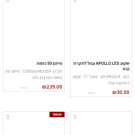
שקוע APOLLO LED עגול לתקרת
מיחם 50 כוסות
בס
מק"ט: 7290010483259 מיחם 50
דגם: SD-PB115-R פאנל לד שקוע
כוסות דגם ATL-114
התקנה קלה
₪
239.00
₪
30.0
מבצע!