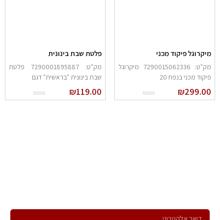
יקרוגל פיקוד מכני
פלטת שבת בינונית
מק"ט: 7290015062336 מיקרוגל
מק"ט: 7290001895887 פלטת
יקוד מכני בנפח 20
שבת בינונית "בראשית" דגם
₪
119.00
₪
299.0
הרשם לניוזלטר שלנו
ירשם לקבלת הניוזלטר שלנו ותהיה הראשון לדעת על כל המבצעים,
המוצרים החדשים וקבל הצעות מיוחדות במיוחד בשבילך!