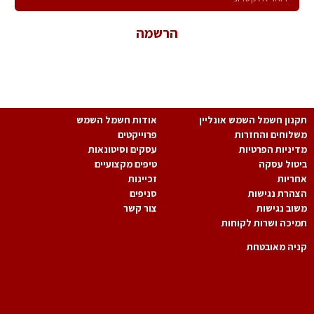
הרשמה
*במשלוח פרטיך הנך מאשר קבלת פניות שיווקיות ולהכלל במאגר
המידע של החברה.
נון חשמל השמש אונליין
אודות חשמל השמש
לוחים והחזרות
פרוייקטים
יניות הפרטיות
עסקים וסיטונאות
טול עסקה
טיפים מקצועיים
ריות
זכיינות
הרת נגישות
סניפים
וב נגישות
צור קשר
יכה ושרות לקוחות
יה מאובטחת