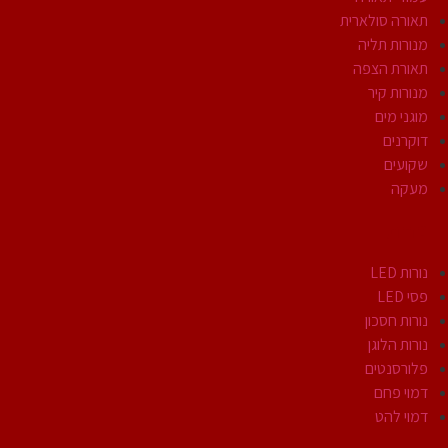
תאורה סולארית
מנורות תליה
תאורת הצפה
מנורות קיר
מוגני מים
דוקרנים
שקועים
מעקה
נורות
נורות LED
פסי LED
נורות חסכון
נורות הלוגן
פלורסנטים
דמוי פחם
דמוי להט