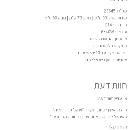
ט: 23645
אורך 93 ס”מ | רוחב 73 ס”מ | גובה 80 ס”מ
 נורה: E14
מה: 6X40W
ע גוף התאורה: שחור.
קנה: קלה ומהירה.
 אספקה: עד 10 ימי עסקים.
ריות: יבואן רשמי לשנה.
וות דעת
ן עדיין חוות דעת.
ה הראשון לכתוב סקירה “וינטג’ כדורי תליה”
ימייל לא יוצג באתר.
שדות החובה מסומנים
*
ירוג שלך
*