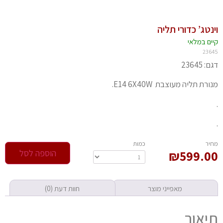
נטג’ כדורי תליה
יים במלאי
236
 23645
רת תליה מעוצבת E14 6X40W.
חיר
‫כמות‬
599.0
₪
הוספה לסל
מאפייני מוצר
חוות דעת (0)
יאור