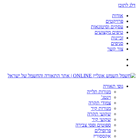
דלג לתוכן
אודות
פרויקטים
עסקים וסיטונאות
טיפים מקצועים
זכיינות
סניפים
צור קשר
גופי תאורה
מנורות תלייה
וינטג’
צמודי תקרה
מנורות קיר
שקועי תקרה
שקועי קיר
ספוטים ופסי צבירה
פרופילים
אקססוריז