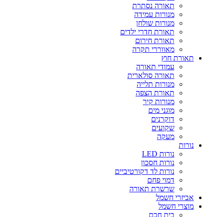
תאורה נסתרת
מנורות עמידה
מנורות שולחן
תאורת חדרי ילדים
תאורת חירום
מאווררי תקרה
תאורת חוץ
עמודי תאורה
תאורה סולארית
מנורות תלייה
תאורת הצפה
מנורות קיר
מוגני מים
דוקרנים
שקועים
מעקה
נורות
נורות LED
נורות חסכון
נורות לד דקורטיביים
דמוי פחם
שרשרת תאורה
אביזרי חשמל
מוצרי חשמל
בית חכם