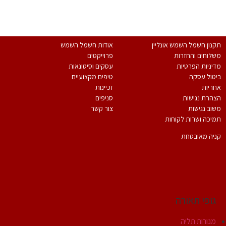
*במשלוח פרטיך הנך מאשר קבלת פניות שיווקיות ולהכלל במאגר
המידע של החברה.
נון חשמל השמש אונליין
אודות חשמל השמש
לוחים והחזרות
פרוייקטים
יניות הפרטיות
עסקים וסיטונאות
טול עסקה
טיפים מקצועיים
ריות
זכיינות
הרת נגישות
סניפים
וב נגישות
צור קשר
יכה ושרות לקוחות
יה מאובטחת
גופי תאורה
מנורות תליה