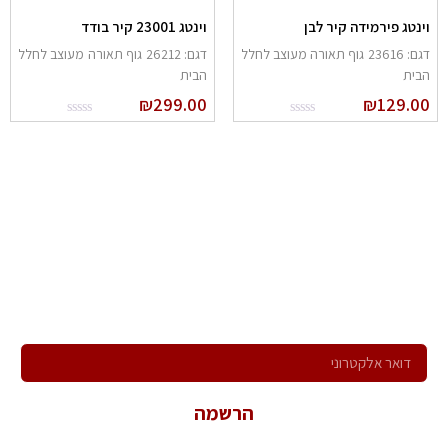
ינטג פירמידה קיר לבן
וינטג 23001 קיר בודד
דגם: 23616 גוף תאורה מעוצב לחלל
דגם: 26212 גוף תאורה מעוצב לחלל
בית
הבית
₪
299.00
₪
129.0
הרשם לניוזלטר שלנו
ירשם לקבלת הניוזלטר שלנו ותהיה הראשון לדעת על כל המבצעים,
המוצרים החדשים וקבל הצעות מיוחדות במיוחד בשבילך!
הרשמה