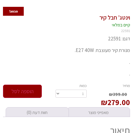
מבצע!
נטג’ חבל קיר
יים במלאי
225
 22591
רת קיר מעוצבת E27 40W.
חיר
‫כמות‬
הוספה לסל
₪
399.00
₪
279.0
מאפייני מוצר
חוות דעת (0)
יאור