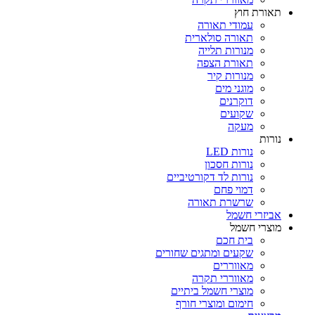
אורת חוץ
עמודי תאורה
תאורה סולארית
מנורות תלייה
תאורת הצפה
מנורות קיר
מוגני מים
דוקרנים
שקועים
מעקה
ורות
נורות LED
נורות חסכון
נורות לד דקורטיביים
דמוי פחם
שרשרת תאורה
ביזרי חשמל
וצרי חשמל
בית חכם
שקעים ומתגים שחורים
מאווררים
מאווררי תקרה
מוצרי חשמל ביתיים
חימום ומוצרי חורף