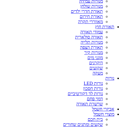
מנורות עמידה
מנורות שולחן
תאורת חדרי ילדים
תאורת חירום
מאווררי תקרה
אורת חוץ
עמודי תאורה
תאורה סולארית
מנורות תלייה
תאורת הצפה
מנורות קיר
מוגני מים
דוקרנים
שקועים
מעקה
ורות
נורות LED
נורות חסכון
נורות לד דקורטיביים
דמוי פחם
שרשרת תאורה
ביזרי חשמל
וצרי חשמל
בית חכם
שקעים ומתגים שחורים