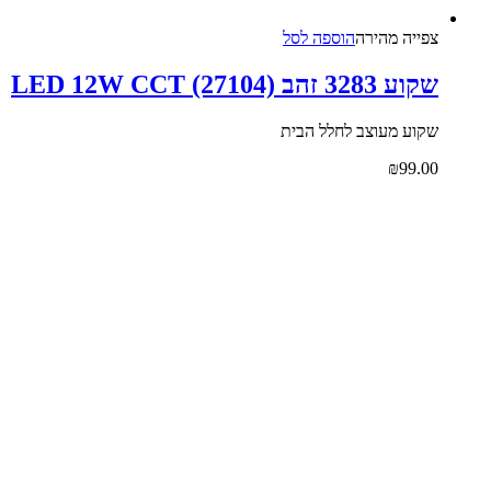
צפייה‬ ‫מהירה
הוספה לסל
ע 3283 זהב LED 12W CCT (27104)
קוע מעוצב לחלל הבית
₪
99.0