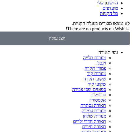
החשבון שלי
‫מועדפים‬
ל הקניות
ו מוצרים בעגלת הקניות.
There are no products on W
הצג עגלה
ופי תאורה
מנורות תלייה
וינטג’
צמודי תקרה
מנורות קיר
שקועי תקרה
שקועי קיר
ספוטים ופסי צבירה
פרופילים
אקססוריז
תאורה נסתרת
מנורות עמידה
מנורות שולחן
תאורת חדרי ילדים
תאורת חירום
מאווררי תקרה