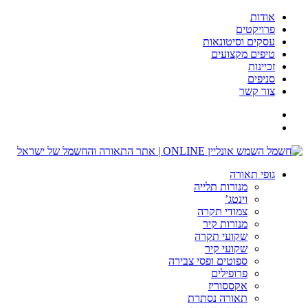
ודות
רויקטים
סקים וסיטונאות
יפים מקצועים
כיינות
ניפים
ור קשר
ופי תאורה
מנורות תלייה
וינטג’
צמודי תקרה
מנורות קיר
שקועי תקרה
שקועי קיר
ספוטים ופסי צבירה
פרופילים
אקססוריז
תאורה נסתרת