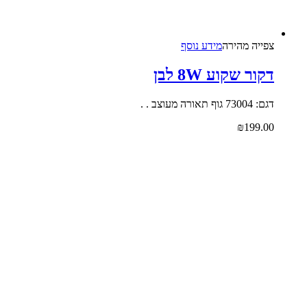
צפייה‬ ‫מהירה
מידע נוסף
קור שקוע 8W לבן
 73004 גוף תאורה מעוצב . .
₪
199.0