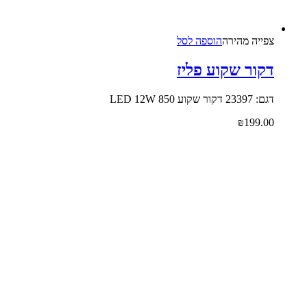
צפייה‬ ‫מהירה
הוספה לסל
קור שקוע פליז
23397 דקור שקוע LED 12W 850
₪
199.0