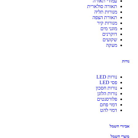
עמודי תאורה
תאורה סולארית
מנורות תליה
תאורת הצפה
מנורות קיר
מוגני מים
דוקרנים
שקועים
מעקה
נורות LED
פסי LED
נורות חסכון
נורות הלוגן
פלורסנטים
דמוי פחם
דמוי להט
י חשמל
י חשמל