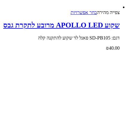
צפייה‬ ‫מהירה
בחר אפשרויות
ע APOLLO LED מרובע לתקרת גבס
SD-PB105 פאנל לד שקוע להתקנה קלה
₪
40.0