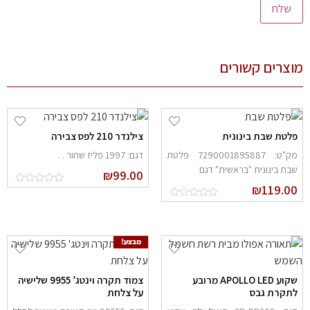
צרים קשורים
לטת שבת בינונית
צילנדר 210 לפס צבירה
מק"ט: 7290001895887 פלטת
דגם: 1997 פליז שחור . .
בת בינונית "בראשית" דגם
₪
99.00
₪
119.0
מבצע!
שקוע APOLLO LED מרובע
צמוד תקרה וינטג’ 9955 שלישיה
תקרת גבס
על צלחת