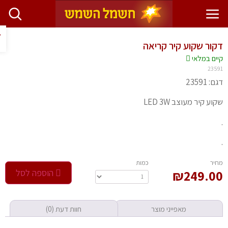
פתח ס
ור שקוע קיר קריאה
יים במלאי
235
 23591
ע קיר מעוצב LED 3W
חיר
‫כמות‬
249.0
₪
הוספה לסל
מאפייני מוצר
חוות דעת (0)