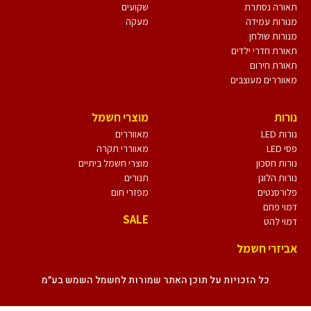
תאורה נסתרת
שקועים
מנורות עמידה
מעקה
מנורות שולחן
תאורת חדרי ילדים
תאורת חירום
מאווררים מעוצבים
נורות
מוצרי חשמל
נורות LED
מאווררים
פסי LED
מאווררי תקרה
נורות חסכון
מוצרי חשמל ביתיים
נורות הלוגן
תנורים
פלורסנטים
מפזרי חום
דמוי פחם
SALE
דמוי להט
אביזרי חשמל
כל הזכויות על תוכן האתר שמורות לחשמל השמש בע״מ