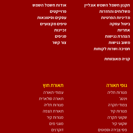
נון חשמל השמש אונליין
אודות חשמל השמש
לוחים והחזרות
פרוייקטים
יניות הפרטיות
עסקים וסיטונאות
טול עסקה
טיפים מקצועיים
ריות
זכיינות
הרת נגישות
סניפים
וב נגישות
צור קשר
יכה ושרות לקוחות
יה מאובטחת
גופי תאורה
תאורת חוץ
מנורות תליה
עמודי תאורה
וינטג'
תאורה סולארית
צמודי תקרה
מנורות תליה
מנורות קיר
תאורת הצפה
שקועי תקרה
מנורות קיר
שקועי קיר
מוגני מים
פסי צבירה וספוטים
דוקרנים