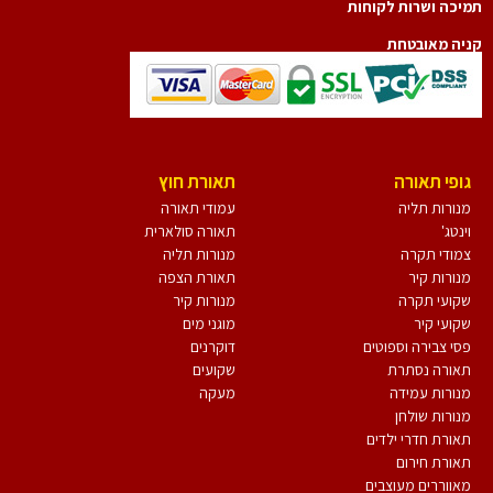
יכה ושרות לקוחות
יה מאובטחת
גופי תאורה
תאורת חוץ
מנורות תליה
עמודי תאורה
וינטג'
תאורה סולארית
צמודי תקרה
מנורות תליה
מנורות קיר
תאורת הצפה
שקועי תקרה
מנורות קיר
שקועי קיר
מוגני מים
פסי צבירה וספוטים
דוקרנים
תאורה נסתרת
שקועים
מנורות עמידה
מעקה
מנורות שולחן
תאורת חדרי ילדים
תאורת חירום
מאווררים מעוצבים