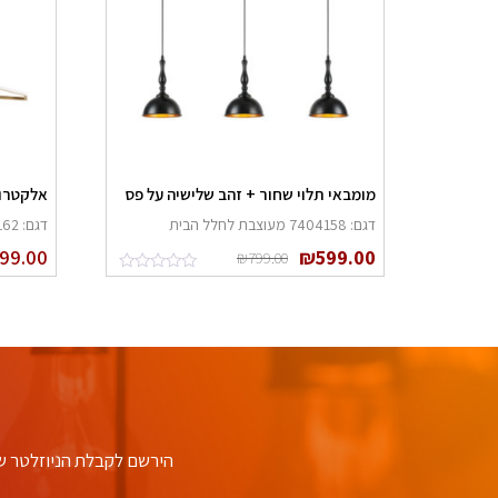
מומבאי תלוי שחור + זהב שלישיה על פס
אלקטרו 
דגם: 7404158 מעוצבת לחלל הבית
דגם: 7401162 גוף תאורה מעוצב לחלל הבית
999.00
₪
599.00
₪
799.00
הירשם לקבלת הניוזלטר ש