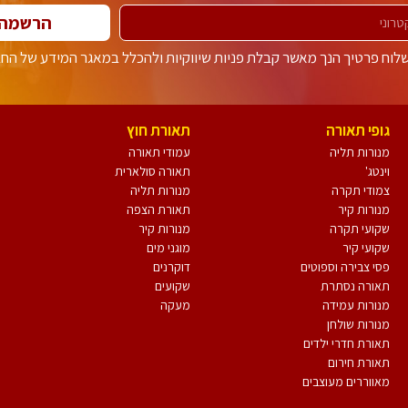
הרשמה
וח פרטיך הנך מאשר קבלת פניות שיווקיות ולהכלל במאגר המידע של הח
גופי תאורה
תאורת חוץ
מנורות תליה
עמודי תאורה
וינטג'
תאורה סולארית
צמודי תקרה
מנורות תליה
מנורות קיר
תאורת הצפה
שקועי תקרה
מנורות קיר
שקועי קיר
מוגני מים
פסי צבירה וספוטים
דוקרנים
תאורה נסתרת
שקועים
מנורות עמידה
מעקה
מנורות שולחן
תאורת חדרי ילדים
תאורת חירום
מאווררים מעוצבים