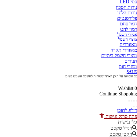
פסי LED
נורות חסכון
נורות הלוגן
פלורסנטים
דמוי פחם
דמוי להט
אביזרי חשמל
מוצרי חשמל
מאווררים
מאווררי תקרה
מוצרי חשמל ביתיים
תנורים
מפזרי חום
SALE
כל הזכויות על תוכן האתר שמורות לחשמל השמש בע״מ
10% הנחה בקניה מעל 100 ₪ קוד קופון
Wishlist
0
Continue Shopping
דילוג לתוכן
פתח סרגל נגישות
כלי נגישות
הגדל טקסט
הקטן טקסט