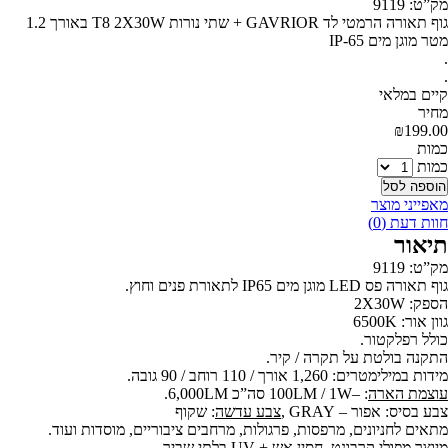
מק”ט: 9119
גוף תאורה הרמטי לד GAVRIOR + שתי נורות T8 2X30W באורך 1.2
מטר מוגן מים IP-65
.
.
קיים במלאי
‫מחיר‬
₪
199.00
‫כמות‬
כמות
הוספה לסל
מאפייני מוצר
חוות דעת (0)
תיאור
מק”ט: 9119
גוף תאורה פס LED מוגן מים IP65 לתאורת פנים וחוץ.
הספק: 2X30W
גוון אור: 6500K
כולל רפלקטור.
התקנה בולטת על תקרה / קיר.
מידות במילימטרים: 1,260 אורך / 110 רוחב / 90 גובה.
עוצמת הארה
: –100LM / 1W סה”כ 6,000LM.
צבע בסיס: אפור – GRAY ,
צבע עדשה
: שקוף
מתאים לחניונים, מרפסות, פרגולות, מרחבים ציבוריים, מוסדות ועוד.
מיוצר מפולי קרבונט, חסין אש + UV בלתי שביר.