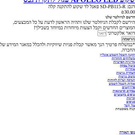
דגם: SD-PB115-R פאנל לד שקוע להתקנה קלה
₪
30.00
הרשם לניוזלטר שלנו
הירשם לקבלת הניוזלטר שלנו ותהיה הראשון לדעת על כל המבצעים,
המוצרים החדשים וקבל הצעות מיוחדות במיוחד בשבילך!
דואר אלקטרוני
הרשמה
*במשלוח פרטיך הנך מאשר קבלת פניות שיווקיות ולהכלל במאגר המידע של
החברה.
תקנון חשמל השמש אונליין
משלוחים והחזרות
מדיניות הפרטיות
ביטול עסקה
אחריות
הצהרת נגישות
משוב נגישות
תמיכה ושרות לקוחות
אודות חשמל השמש
פרוייקטים
עסקים וסיטונאות
טיפים מקצועיים
זכיינות
סניפים
צור קשר
קניה מאובטחת
גופי תאורה