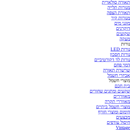
תאורה סולארית
מנורות תלייה
תאורת הצפה
מנורות קיר
מוגני מים
דוקרנים
שקועים
מעקה
נורות
נורות LED
נורות חסכון
נורות לד דקורטיביים
דמוי פחם
שרשרת תאורה
אביזרי חשמל
מוצרי חשמל
בית חכם
שקעים ומתגים שחורים
מאווררים
מאווררי תקרה
מוצרי חשמל ביתיים
חימום ומוצרי חורף
מבצעים
חיסול עודפים
Vintage