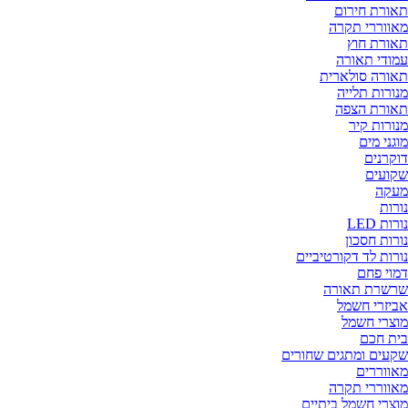
תאורת חירום
מאווררי תקרה
תאורת חוץ
עמודי תאורה
תאורה סולארית
מנורות תלייה
תאורת הצפה
מנורות קיר
מוגני מים
דוקרנים
שקועים
מעקה
נורות
נורות LED
נורות חסכון
נורות לד דקורטיביים
דמוי פחם
שרשרת תאורה
אביזרי חשמל
מוצרי חשמל
בית חכם
שקעים ומתגים שחורים
מאווררים
מאווררי תקרה
מוצרי חשמל ביתיים