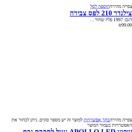
צפייה‬ ‫מהירה‬
הוספה לסל
צילנדר 210 לפס צבירה
דגם: 1997 פליז שחור . .
₪
99.00
צפייה‬ ‫מהירה‬
בחר אפשרויות
למוצר זה יש מספר סוגים. ניתן לבחור את
האפשרויות בעמוד המוצר
שקוע APOLLO LED עגול לתקרת גבס