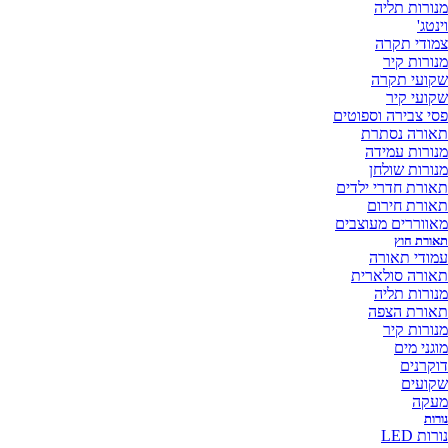
מנורות תליה
וינטג'
צמודי תקרה
מנורות קיר
שקועי תקרה
שקועי קיר
פסי צבירה וספוטים
תאורה נסתרת
מנורות עמידה
מנורות שולחן
תאורת חדרי ילדים
תאורת חירום
מאווררים מעוצבים
תאורת חוץ
עמודי תאורה
תאורה סולארית
מנורות תליה
תאורת הצפה
מנורות קיר
מוגני מים
דוקרנים
שקועים
מעקה
נורות
נורות LED