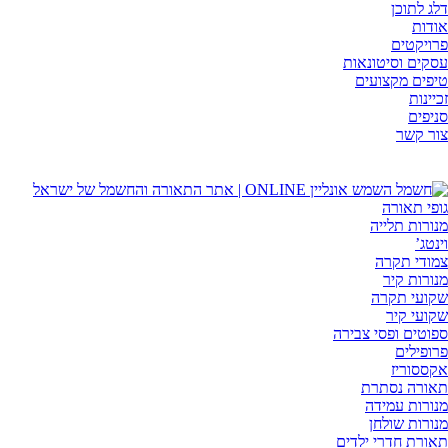
דלג לתוכן
אודות
פרויקטים
עסקים וסיטונאות
טיפים מקצועים
זכיינות
סניפים
צור קשר
גופי תאורה
מנורות תלייה
וינטג’
צמודי תקרה
מנורות קיר
שקועי תקרה
שקועי קיר
ספוטים ופסי צבירה
פרופילים
אקססוריז
תאורה נסתרת
מנורות עמידה
מנורות שולחן
תאורת חדרי ילדים