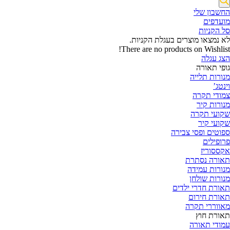
החשבון שלי‬
‫מועדפים‬‬
סל הקניות
לא נמצאו מוצרים בעגלת הקניות.
There are no products on Wishlist!
הצג עגלה
גופי תאורה
מנורות תלייה
וינטג’
צמודי תקרה
מנורות קיר
שקועי תקרה
שקועי קיר
ספוטים ופסי צבירה
פרופילים
אקססוריז
תאורה נסתרת
מנורות עמידה
מנורות שולחן
תאורת חדרי ילדים
תאורת חירום
מאווררי תקרה
תאורת חוץ
עמודי תאורה