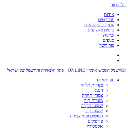
דלג לתוכן
אודות
פרויקטים
עסקים וסיטונאות
טיפים מקצועים
זכיינות
סניפים
צור קשר
גופי תאורה
מנורות תלייה
וינטג’
צמודי תקרה
מנורות קיר
שקועי תקרה
שקועי קיר
ספוטים ופסי צבירה
פרופילים
אקססוריז