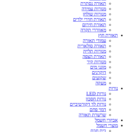
תאורה נסתרת
מנורות עמידה
מנורות שולחן
תאורת חדרי ילדים
תאורת חירום
מאווררי תקרה
תאורת חוץ
עמודי תאורה
תאורה סולארית
מנורות תלייה
תאורת הצפה
מנורות קיר
מוגני מים
דוקרנים
שקועים
מעקה
נורות
נורות LED
נורות חסכון
נורות לד דקורטיביים
דמוי פחם
שרשרת תאורה
אביזרי חשמל
מוצרי חשמל
בית חכם