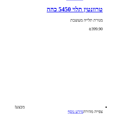
טרוונטין תלוי 5450 כהה
מנורת תלייה מעוצבת
₪
399.90
מבצע!
צפייה‬ ‫מהירה‬
מידע נוסף