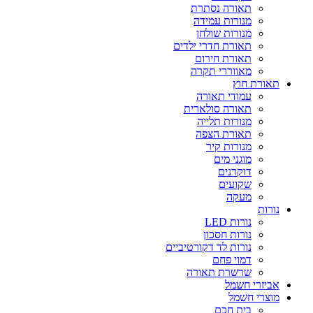
תאורה נסתרת
מנורות עמידה
מנורות שולחן
תאורת חדרי ילדים
תאורת חירום
מאווררי תקרה
תאורת חוץ
עמודי תאורה
תאורה סולארית
מנורות תלייה
תאורת הצפה
מנורות קיר
מוגני מים
דוקרנים
שקועים
מעקה
נורות
נורות LED
נורות חסכון
נורות לד דקורטיביים
דמוי פחם
שרשרת תאורה
אביזרי חשמל
מוצרי חשמל
בית חכם