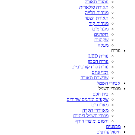
עמודי תאורה
תאורה סולארית
מנורות תלייה
תאורת הצפה
מנורות קיר
מוגני מים
דוקרנים
שקועים
מעקה
נורות
נורות LED
נורות חסכון
נורות לד דקורטיביים
דמוי פחם
שרשרת תאורה
אביזרי חשמל
מוצרי חשמל
בית חכם
שקעים ומתגים שחורים
מאווררים
מאווררי תקרה
מוצרי חשמל ביתיים
חימום ומוצרי חורף
מבצעים
חיסול עודפים