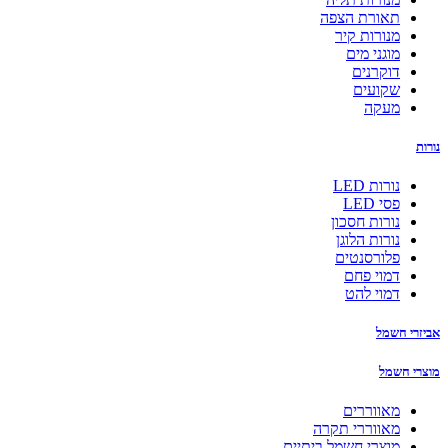
תאורת הצפה
מנורות קיר
מוגני מים
דוקרנים
שקועים
מעקה
נורות
נורות LED
פסי LED
נורות חסכון
נורות הלוגן
פלורסנטים
דמוי פחם
דמוי להט
אביזרי חשמל
מוצרי חשמל
מאווררים
מאווררי תקרה
מוצרי חשמל ביתיים