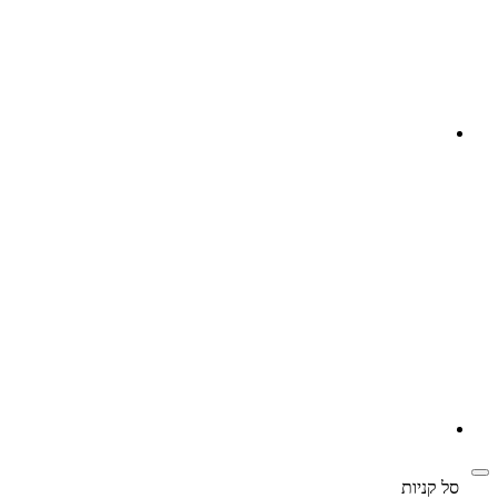
‫
סל קניות‬