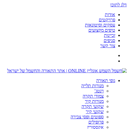
דלג לתוכן
אודות
פרויקטים
עסקים וסיטונאות
טיפים מקצועים
זכיינות
סניפים
צור קשר
גופי תאורה
מנורות תלייה
וינטג’
צמודי תקרה
מנורות קיר
שקועי תקרה
שקועי קיר
ספוטים ופסי צבירה
פרופילים
אקססוריז