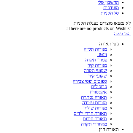
החשבון שלי‬
‫מועדפים‬‬
סל הקניות
לא נמצאו מוצרים בעגלת הקניות.
There are no products on Wishlist!
הצג עגלה
גופי תאורה
מנורות תלייה
וינטג’
צמודי תקרה
מנורות קיר
שקועי תקרה
שקועי קיר
ספוטים ופסי צבירה
פרופילים
אקססוריז
תאורה נסתרת
מנורות עמידה
מנורות שולחן
תאורת חדרי ילדים
תאורת חירום
מאווררי תקרה
תאורת חוץ