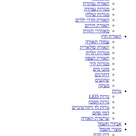
תאורה נסתרת
מנורות עמידה
מנורות שולחן
תאורת חדרי ילדים
תאורת חירום
מאווררי תקרה
תאורת חוץ
עמודי תאורה
תאורה סולארית
מנורות תלייה
תאורת הצפה
מנורות קיר
מוגני מים
דוקרנים
שקועים
מעקה
נורות
נורות LED
נורות חסכון
נורות לד דקורטיביים
דמוי פחם
שרשרת תאורה
אביזרי חשמל
מוצרי חשמל
בית חכם