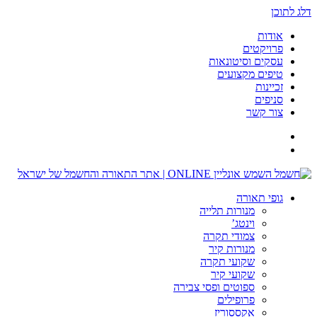
דלג לתוכן
אודות
פרויקטים
עסקים וסיטונאות
טיפים מקצועים
זכיינות
סניפים
צור קשר
גופי תאורה
מנורות תלייה
וינטג’
צמודי תקרה
מנורות קיר
שקועי תקרה
שקועי קיר
ספוטים ופסי צבירה
פרופילים
אקססוריז