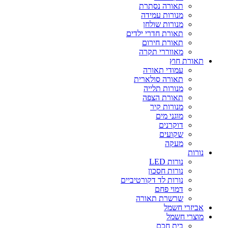
תאורה נסתרת
מנורות עמידה
מנורות שולחן
תאורת חדרי ילדים
תאורת חירום
מאווררי תקרה
תאורת חוץ
עמודי תאורה
תאורה סולארית
מנורות תלייה
תאורת הצפה
מנורות קיר
מוגני מים
דוקרנים
שקועים
מעקה
נורות
נורות LED
נורות חסכון
נורות לד דקורטיביים
דמוי פחם
שרשרת תאורה
אביזרי חשמל
מוצרי חשמל
בית חכם