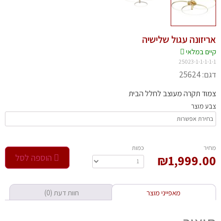
יזונה עגול שלישיה
יים במלאי
25023-1-1-1-1
 25624
וד תקרה מעוצב לחלל הבית
ע מוצר
חיר
‫כמות‬
1,999.0
₪
הוספה לסל
מאפייני מוצר
חוות דעת (0)