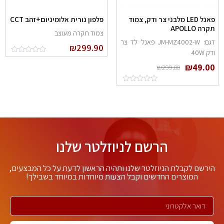
פאנל LED מלבני צר ודק, צמוד
פלפון נורית אלומיניום+זהב CCT
קרה APOLLO
צמוד תקרה מעוצב
דגם: JM-MZ4002-W פאנל לד צר
₪
299.90
דק 40W
₪
49.0
₪
299.00
הרשם לניוזלטר שלנו
ירשם לקבלת הניוזלטר שלנו ותהיה הראשון לדעת על כל המבצעים,
המוצרים החדשים וקבל הצעות מיוחדות במיוחד בשבילך!