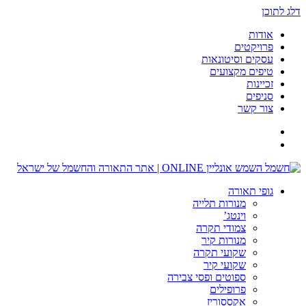
דלג לתוכן
אודות
פרויקטים
עסקים וסיטונאות
טיפים מקצועים
זכיינות
סניפים
צור קשר
גופי תאורה
מנורות תלייה
וינטג’
צמודי תקרה
מנורות קיר
שקועי תקרה
שקועי קיר
ספוטים ופסי צבירה
פרופילים
אקססוריז