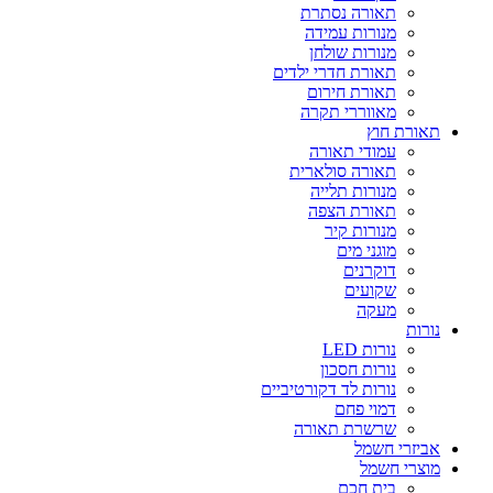
תאורה נסתרת
מנורות עמידה
מנורות שולחן
תאורת חדרי ילדים
תאורת חירום
מאווררי תקרה
תאורת חוץ
עמודי תאורה
תאורה סולארית
מנורות תלייה
תאורת הצפה
מנורות קיר
מוגני מים
דוקרנים
שקועים
מעקה
נורות
נורות LED
נורות חסכון
נורות לד דקורטיביים
דמוי פחם
שרשרת תאורה
אביזרי חשמל
מוצרי חשמל
בית חכם