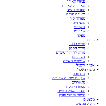
עמודי תאורה
תאורה סולארית
מנורות תלייה
תאורת הצפה
מנורות קיר
מוגני מים
דוקרנים
שקועים
מעקה
נורות
נורות LED
נורות חסכון
נורות לד דקורטיביים
דמוי פחם
שרשרת תאורה
אביזרי חשמל
מוצרי חשמל
בית חכם
שקעים ומתגים שחורים
מאווררים
מאווררי תקרה
מוצרי חשמל ביתיים
חימום ומוצרי חורף
מבצעים
חיסול עודפים