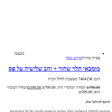
מבצע!
צפייה‬ ‫מהירה‬
מידע נוסף
מומבאי תלוי שחור + זהב שלישיה על פס
דגם: 7404158 מעוצבת לחלל הבית
799.00
₪
המחיר המקורי היה: ₪799.00.
599.00
₪
המחיר הנוכחי
הוא: ₪599.00.
הרשם לניוזלטר שלנו
הירשם לקבלת הניוזלטר שלנו ותהיה הראשון לדעת על כל המבצעים,