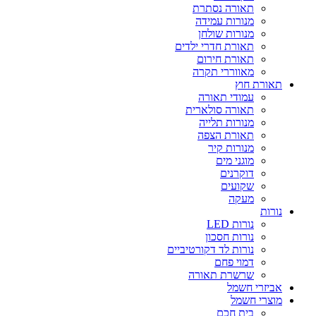
תאורה נסתרת
מנורות עמידה
מנורות שולחן
תאורת חדרי ילדים
תאורת חירום
מאווררי תקרה
תאורת חוץ
עמודי תאורה
תאורה סולארית
מנורות תלייה
תאורת הצפה
מנורות קיר
מוגני מים
דוקרנים
שקועים
מעקה
נורות
נורות LED
נורות חסכון
נורות לד דקורטיביים
דמוי פחם
שרשרת תאורה
אביזרי חשמל
מוצרי חשמל
בית חכם