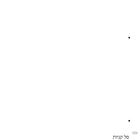
‫
סל קניות‬