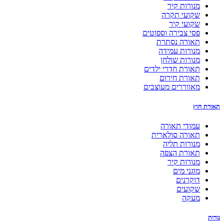
מנורות קיר
שקועי תקרה
שקועי קיר
פסי צבירה וספוטים
תאורה נסתרת
מנורות עמידה
מנורות שולחן
תאורת חדרי ילדים
תאורת חירום
מאווררים מעוצבים
תאורת חוץ
עמודי תאורה
תאורה סולארית
מנורות תליה
תאורת הצפה
מנורות קיר
מוגני מים
דוקרנים
שקועים
מעקה
נורות