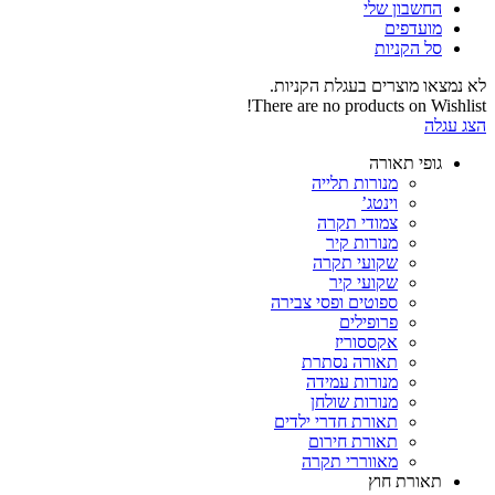
החשבון שלי‬
‫מועדפים‬‬
סל הקניות
לא נמצאו מוצרים בעגלת הקניות.
There are no products on Wishlist!
הצג עגלה
גופי תאורה
מנורות תלייה
וינטג’
צמודי תקרה
מנורות קיר
שקועי תקרה
שקועי קיר
ספוטים ופסי צבירה
פרופילים
אקססוריז
תאורה נסתרת
מנורות עמידה
מנורות שולחן
תאורת חדרי ילדים
תאורת חירום
מאווררי תקרה
תאורת חוץ