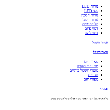
נורות LED
פסי LED
נורות חסכון
נורות הלוגן
פלורסנטים
דמוי פחם
דמוי להט
אביזרי חשמל
מוצרי חשמל
מאווררים
מאווררי תקרה
מוצרי חשמל ביתיים
תנורים
מפזרי חום
SALE
כל הזכויות על תוכן האתר שמורות לחשמל השמש בע״מ
10% הנחה בקניה מעל 100 ₪ קוד קופון