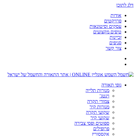
דלג לתוכן
אודות
פרויקטים
עסקים וסיטונאות
טיפים מקצועים
זכיינות
סניפים
צור קשר
גופי תאורה
מנורות תלייה
וינטג’
צמודי תקרה
מנורות קיר
שקועי תקרה
שקועי קיר
ספוטים ופסי צבירה
פרופילים
אקססוריז