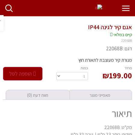
פתח ס
ם קיר לגינה IP44
יים במלאי
2206
 22068B
ורת קיר מעוצבת לתאורת חוץ
חיר
‫כמות‬
199.0
₪
הוספה לסל
מאפייני מוצר
חוות דעת (0)
יאור
ט: 22068B
: רוחב 23 ס”מ | גובה 32 ס”מ