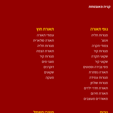
יה מאובטחת
גופי תאורה
תאורת חוץ
מנורות תליה
עמודי תאורה
וינטג'
תאורה סולארית
צמודי תקרה
מנורות תליה
מנורות קיר
תאורת הצפה
שקועי תקרה
מנורות קיר
שקועי קיר
מוגני מים
פסי צבירה וספוטים
דוקרנים
תאורה נסתרת
שקועים
מנורות עמידה
מעקה
מנורות שולחן
תאורת חדרי ילדים
תאורת חירום
מאווררים מעוצבים
נורות
מוצרי חשמל