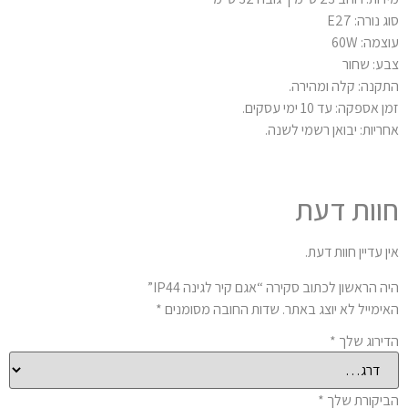
 נורה: E27
מה: 60W
ע: שחור
קנה: קלה ומהירה.
 אספקה: עד 10 ימי עסקים.
ריות: יבואן רשמי לשנה.
וות דעת
ן עדיין חוות דעת.
ה הראשון לכתוב סקירה “אגם קיר לגינה IP44”
ימייל לא יוצג באתר.
שדות החובה מסומנים
*
ירוג שלך
*
יקורת שלך
*