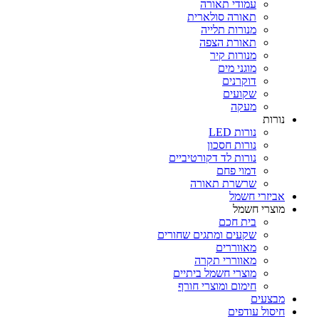
עמודי תאורה
תאורה סולארית
מנורות תלייה
תאורת הצפה
מנורות קיר
מוגני מים
דוקרנים
שקועים
מעקה
נורות
נורות LED
נורות חסכון
נורות לד דקורטיביים
דמוי פחם
שרשרת תאורה
אביזרי חשמל
מוצרי חשמל
בית חכם
שקעים ומתגים שחורים
מאווררים
מאווררי תקרה
מוצרי חשמל ביתיים
חימום ומוצרי חורף
מבצעים
חיסול עודפים