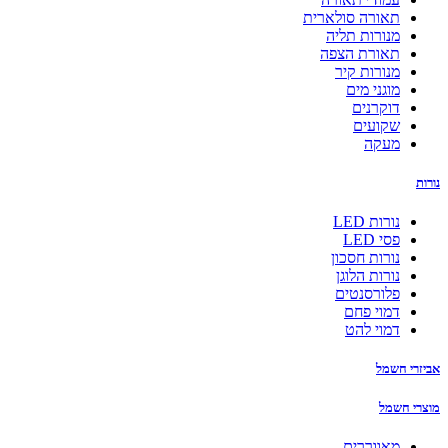
תאורה סולארית
מנורות תליה
תאורת הצפה
מנורות קיר
מוגני מים
דוקרנים
שקועים
מעקה
נורות
נורות LED
פסי LED
נורות חסכון
נורות הלוגן
פלורסנטים
דמוי פחם
דמוי להט
אביזרי חשמל
מוצרי חשמל
מאווררים