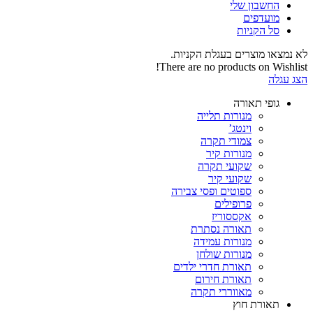
החשבון שלי‬
‫מועדפים‬‬
סל הקניות
לא נמצאו מוצרים בעגלת הקניות.
There are no products on Wishlist!
הצג עגלה
גופי תאורה
מנורות תלייה
וינטג’
צמודי תקרה
מנורות קיר
שקועי תקרה
שקועי קיר
ספוטים ופסי צבירה
פרופילים
אקססוריז
תאורה נסתרת
מנורות עמידה
מנורות שולחן
תאורת חדרי ילדים
תאורת חירום
מאווררי תקרה
תאורת חוץ