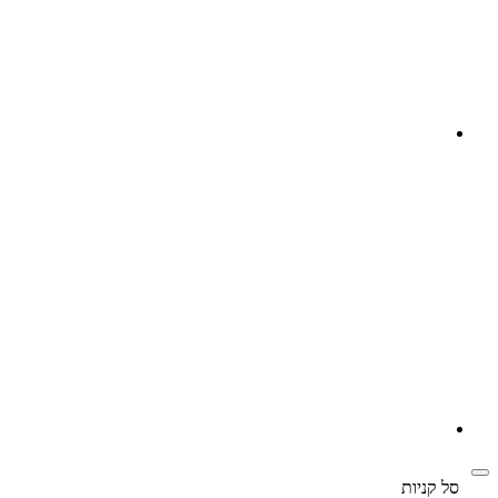
‫
סל קניות‬