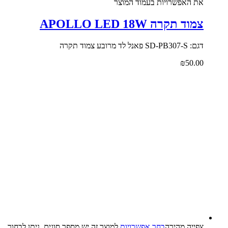
את האפשרויות בעמוד המוצר
צמוד תקרה APOLLO LED 18W
דגם: SD-PB307-S פאנל לד מרובע צמוד תקרה
₪
50.00
צפייה‬ ‫מהירה‬
בחר אפשרויות
למוצר זה יש מספר סוגים. ניתן לבחור