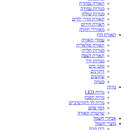
תאורה נסתרת
מנורות עמידה
מנורות שולחן
תאורת חדרי ילדים
תאורת חירום
מאווררי תקרה
תאורת חוץ
עמודי תאורה
תאורה סולארית
מנורות תלייה
תאורת הצפה
מנורות קיר
מוגני מים
דוקרנים
שקועים
מעקה
נורות
נורות LED
נורות חסכון
נורות לד דקורטיביים
דמוי פחם
שרשרת תאורה
אביזרי חשמל
מוצרי חשמל
בית חכם