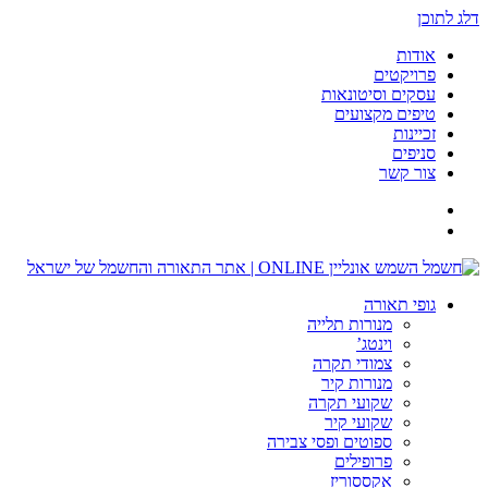
דלג לתוכן
אודות
פרויקטים
עסקים וסיטונאות
טיפים מקצועים
זכיינות
סניפים
צור קשר
גופי תאורה
מנורות תלייה
וינטג’
צמודי תקרה
מנורות קיר
שקועי תקרה
שקועי קיר
ספוטים ופסי צבירה
פרופילים
אקססוריז