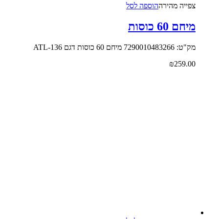
צפייה‬ ‫מהירה‬
הוספה לסל
מיחם 60 כוסות
מק"ט: 7290010483266 מיחם 60 כוסות דגם ATL-136
₪
259.00