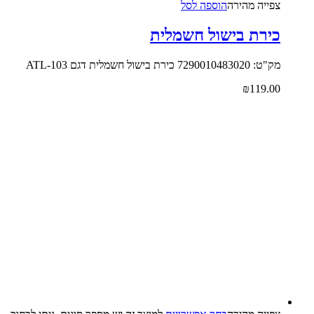
צפייה‬ ‫מהירה‬
הוספה לסל
כירת בישול חשמלית
מק"ט: 7290010483020 כירת בישול חשמלית דגם ATL-103
₪
119.00