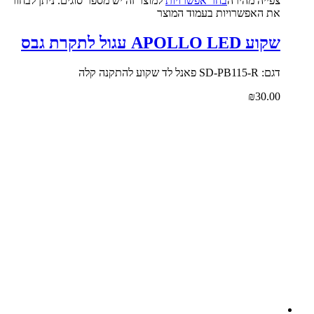
צפייה‬ ‫מהירה‬
בחר אפשרויות
למוצר זה יש מספר סוגים. ניתן לבחור
את האפשרויות בעמוד המוצר
שקוע APOLLO LED עגול לתקרת גבס
דגם: SD-PB115-R פאנל לד שקוע להתקנה קלה
₪
30.00