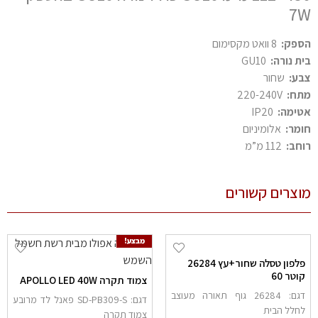
7
פק:
8 וואט מקסימום
ת נורה:
GU10
ע:
שחור
ח:
220-240V
ימה:
IP20
מר:
אלומיניום
חב:
112 מ”מ
צרים קשורים
מבצע!
פלפון טסלה שחור+עץ 26284
וטר 60
צמוד תקרה APOLLO LED 40W
דגם: 26284 גוף תאורה מעוצב
דגם: SD-PB309-S פאנל לד מרובע
חלל הבית
צמוד תקרה