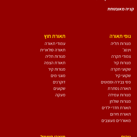
יה מאובטחת
גופי תאורה
תאורת חוץ
מנורות תליה
עמודי תאורה
וינטג'
תאורה סולארית
צמודי תקרה
מנורות תליה
מנורות קיר
תאורת הצפה
שקועי תקרה
מנורות קיר
שקועי קיר
מוגני מים
פסי צבירה וספוטים
דוקרנים
תאורה נסתרת
שקועים
מנורות עמידה
מעקה
מנורות שולחן
תאורת חדרי ילדים
תאורת חירום
מאווררים מעוצבים
נורות
מוצרי חשמל