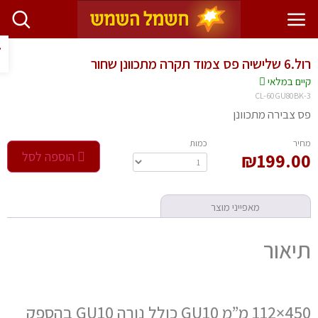
פתח ס
ס צמוד תקרה מתכוונן שחור
יים במלאי
CL-60GU80BK
 צבירה מתכוונן
חיר
‫כמות‬
199.0
₪
הוספה לסל
מאפייני מוצר
יאור
450×112 מ”מ GU10 כולל נורה GU10 בהספק