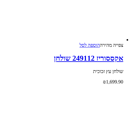
צפייה‬ ‫מהירה‬
הוספה לסל
אקססוריז 249112 שולחן
שולחן עץ זכוכית
₪
1,699.90