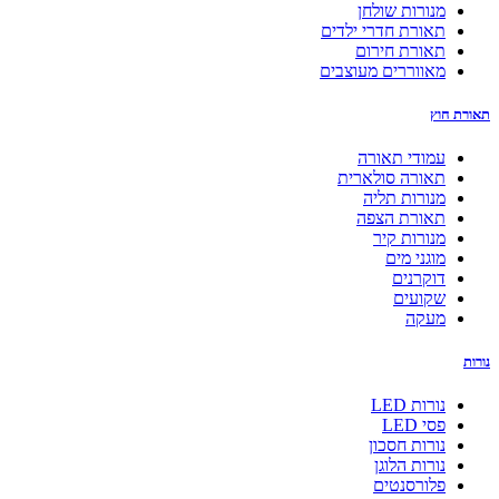
מנורות שולחן
תאורת חדרי ילדים
תאורת חירום
מאווררים מעוצבים
תאורת חוץ
עמודי תאורה
תאורה סולארית
מנורות תליה
תאורת הצפה
מנורות קיר
מוגני מים
דוקרנים
שקועים
מעקה
נורות
נורות LED
פסי LED
נורות חסכון
נורות הלוגן
פלורסנטים