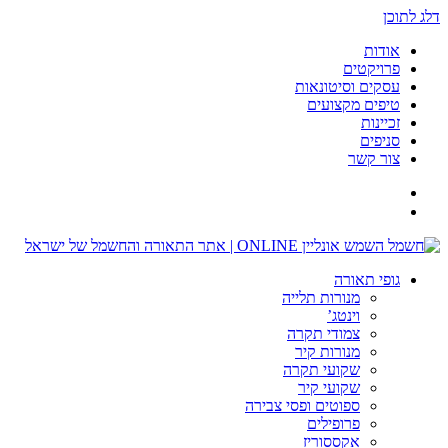
דלג לתוכן
אודות
פרויקטים
עסקים וסיטונאות
טיפים מקצועים
זכיינות
סניפים
צור קשר
גופי תאורה
מנורות תלייה
וינטג’
צמודי תקרה
מנורות קיר
שקועי תקרה
שקועי קיר
ספוטים ופסי צבירה
פרופילים
אקססוריז