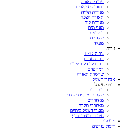
עמודי תאורה
תאורה סולארית
מנורות תלייה
תאורת הצפה
מנורות קיר
מוגני מים
דוקרנים
שקועים
מעקה
נורות
נורות LED
נורות חסכון
נורות לד דקורטיביים
דמוי פחם
שרשרת תאורה
אביזרי חשמל
מוצרי חשמל
בית חכם
שקעים ומתגים שחורים
מאווררים
מאווררי תקרה
מוצרי חשמל ביתיים
חימום ומוצרי חורף
מבצעים
חיסול עודפים