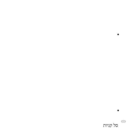
‫
סל קניות‬