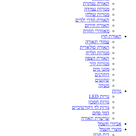
תאורה נסתרת
מנורות עמידה
מנורות שולחן
תאורת חדרי ילדים
תאורת חירום
מאווררי תקרה
תאורת חוץ
עמודי תאורה
תאורה סולארית
מנורות תלייה
תאורת הצפה
מנורות קיר
מוגני מים
דוקרנים
שקועים
מעקה
נורות
נורות LED
נורות חסכון
נורות לד דקורטיביים
דמוי פחם
שרשרת תאורה
אביזרי חשמל
מוצרי חשמל
בית חכם