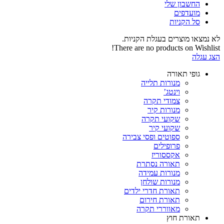
החשבון שלי‬
‫מועדפים‬‬
סל הקניות
לא נמצאו מוצרים בעגלת הקניות.
There are no products on Wishlist!
הצג עגלה
גופי תאורה
מנורות תלייה
וינטג’
צמודי תקרה
מנורות קיר
שקועי תקרה
שקועי קיר
ספוטים ופסי צבירה
פרופילים
אקססוריז
תאורה נסתרת
מנורות עמידה
מנורות שולחן
תאורת חדרי ילדים
תאורת חירום
מאווררי תקרה
תאורת חוץ