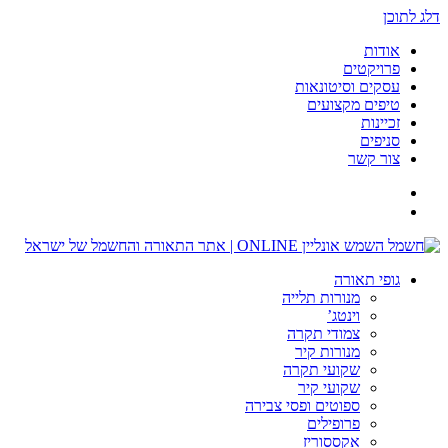
דלג לתוכן
אודות
פרויקטים
עסקים וסיטונאות
טיפים מקצועים
זכיינות
סניפים
צור קשר
גופי תאורה
מנורות תלייה
וינטג’
צמודי תקרה
מנורות קיר
שקועי תקרה
שקועי קיר
ספוטים ופסי צבירה
פרופילים
אקססוריז