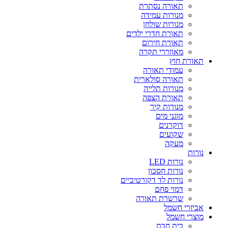
תאורה נסתרת
מנורות עמידה
מנורות שולחן
תאורת חדרי ילדים
תאורת חירום
מאווררי תקרה
תאורת חוץ
עמודי תאורה
תאורה סולארית
מנורות תלייה
תאורת הצפה
מנורות קיר
מוגני מים
דוקרנים
שקועים
מעקה
נורות
נורות LED
נורות חסכון
נורות לד דקורטיביים
דמוי פחם
שרשרת תאורה
אביזרי חשמל
מוצרי חשמל
בית חכם