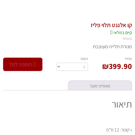
קו אלגנט תלוי פליז
קיים במלאי‬
קואתפ
מנורת תלייה מעוצבת
‫מחיר‬
‫כמות‬
399.90
₪
הוספה לסל
מאפייני מוצר
תיאור
• קוטר: 12 ס”מ