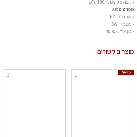
• גובה מקסימלי: 180 ס”מ
מפרט טכני:
• סוג נורה: LED
• עוצמה: 5W
• גוון אור: 3000K
מוצרים קשורים
מבצע!