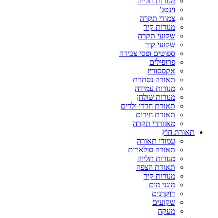
מנורות תלייה
וינטג’
צמודי תקרה
מנורות קיר
שקועי תקרה
שקועי קיר
ספוטים ופסי צבירה
פרופילים
אקססוריז
תאורה נסתרת
מנורות עמידה
מנורות שולחן
תאורת חדרי ילדים
תאורת חירום
מאווררי תקרה
תאורת חוץ
עמודי תאורה
תאורה סולארית
מנורות תלייה
תאורת הצפה
מנורות קיר
מוגני מים
דוקרנים
שקועים
מעקה