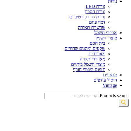
נורות
נורות LED
נורות חסכון
נורות לד דקורטיביים
דמוי פחם
שרשרת תאורה
אביזרי חשמל
מוצרי חשמל
בית חכם
שקעים ומתגים שחורים
מאווררים
מאווררי תקרה
מוצרי חשמל ביתיים
חימום ומוצרי חורף
מבצעים
חיסול עודפים
Vintage
Products search