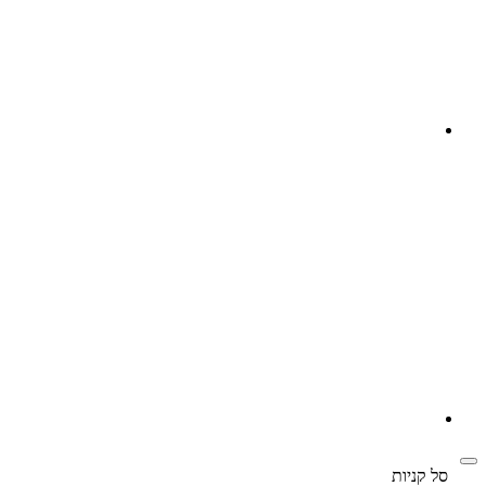
‫
סל קניות‬