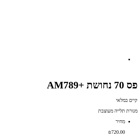
פס 70 נחושת +AM789
קיים במלאי‬
מנורת תלייה מעוצבת
‫מחיר‬
₪
720.00