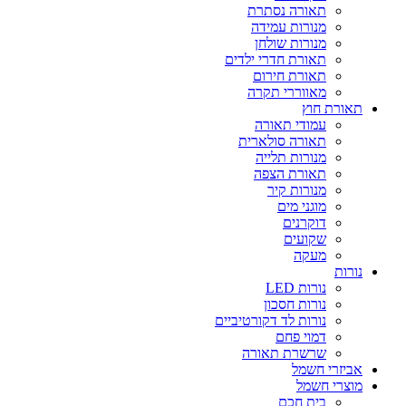
תאורה נסתרת
מנורות עמידה
מנורות שולחן
תאורת חדרי ילדים
תאורת חירום
מאווררי תקרה
תאורת חוץ
עמודי תאורה
תאורה סולארית
מנורות תלייה
תאורת הצפה
מנורות קיר
מוגני מים
דוקרנים
שקועים
מעקה
נורות
נורות LED
נורות חסכון
נורות לד דקורטיביים
דמוי פחם
שרשרת תאורה
אביזרי חשמל
מוצרי חשמל
בית חכם