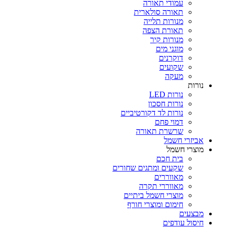
עמודי תאורה
תאורה סולארית
מנורות תלייה
תאורת הצפה
מנורות קיר
מוגני מים
דוקרנים
שקועים
מעקה
נורות
נורות LED
נורות חסכון
נורות לד דקורטיביים
דמוי פחם
שרשרת תאורה
אביזרי חשמל
מוצרי חשמל
בית חכם
שקעים ומתגים שחורים
מאווררים
מאווררי תקרה
מוצרי חשמל ביתיים
חימום ומוצרי חורף
מבצעים
חיסול עודפים