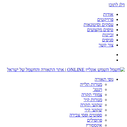
דלג לתוכן
אודות
פרויקטים
עסקים וסיטונאות
טיפים מקצועים
זכיינות
סניפים
צור קשר
גופי תאורה
מנורות תלייה
וינטג’
צמודי תקרה
מנורות קיר
שקועי תקרה
שקועי קיר
ספוטים ופסי צבירה
פרופילים
אקססוריז