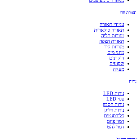
מאווררים מעוצבים
תאורת חוץ
עמודי תאורה
תאורה סולארית
מנורות תליה
תאורת הצפה
מנורות קיר
מוגני מים
דוקרנים
שקועים
מעקה
נורות
נורות LED
פסי LED
נורות חסכון
נורות הלוגן
פלורסנטים
דמוי פחם
דמוי להט