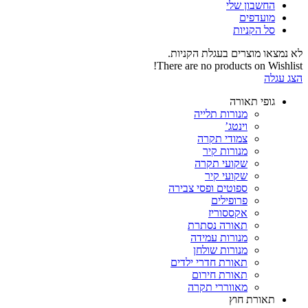
החשבון שלי‬
‫מועדפים‬‬
סל הקניות
לא נמצאו מוצרים בעגלת הקניות.
There are no products on Wishlist!
הצג עגלה
גופי תאורה
מנורות תלייה
וינטג’
צמודי תקרה
מנורות קיר
שקועי תקרה
שקועי קיר
ספוטים ופסי צבירה
פרופילים
אקססוריז
תאורה נסתרת
מנורות עמידה
מנורות שולחן
תאורת חדרי ילדים
תאורת חירום
מאווררי תקרה
תאורת חוץ