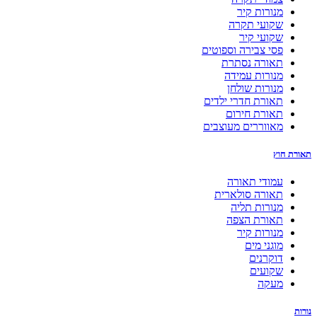
מנורות קיר
שקועי תקרה
שקועי קיר
פסי צבירה וספוטים
תאורה נסתרת
מנורות עמידה
מנורות שולחן
תאורת חדרי ילדים
תאורת חירום
מאווררים מעוצבים
תאורת חוץ
עמודי תאורה
תאורה סולארית
מנורות תליה
תאורת הצפה
מנורות קיר
מוגני מים
דוקרנים
שקועים
מעקה
נורות