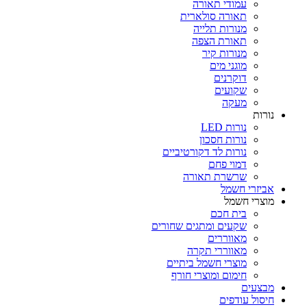
עמודי תאורה
תאורה סולארית
מנורות תלייה
תאורת הצפה
מנורות קיר
מוגני מים
דוקרנים
שקועים
מעקה
נורות
נורות LED
נורות חסכון
נורות לד דקורטיביים
דמוי פחם
שרשרת תאורה
אביזרי חשמל
מוצרי חשמל
בית חכם
שקעים ומתגים שחורים
מאווררים
מאווררי תקרה
מוצרי חשמל ביתיים
חימום ומוצרי חורף
מבצעים
חיסול עודפים