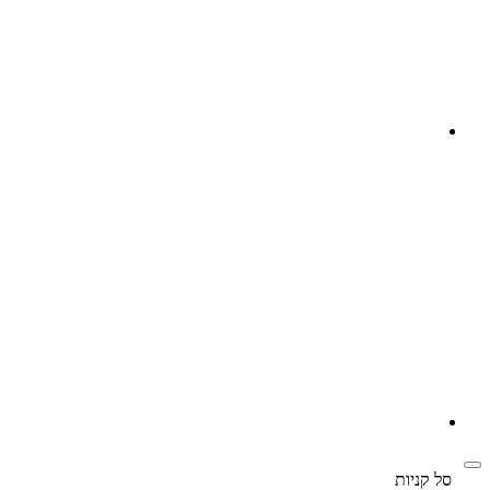
‫
סל קניות‬