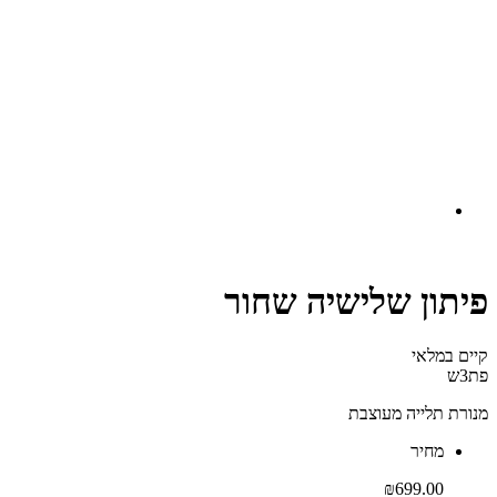
פיתון שלישיה שחור
קיים במלאי‬
פת3ש
מנורת תלייה מעוצבת
‫מחיר‬
₪
699.00