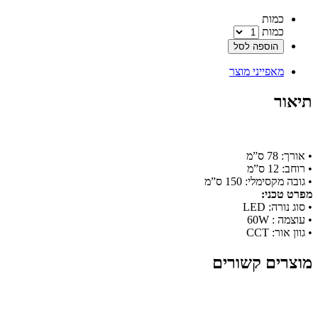
‫כמות‬
כמות
הוספה לסל
מאפייני מוצר
תיאור
• אורך: 78 ס”מ
• רוחב: 12 ס”מ
• גובה מקסימלי: 150 ס”מ
מפרט טכני:
• סוג נורה: LED
• עוצמה : 60W
• גוון אור: CCT
מוצרים קשורים