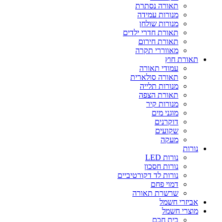
תאורה נסתרת
מנורות עמידה
מנורות שולחן
תאורת חדרי ילדים
תאורת חירום
מאווררי תקרה
תאורת חוץ
עמודי תאורה
תאורה סולארית
מנורות תלייה
תאורת הצפה
מנורות קיר
מוגני מים
דוקרנים
שקועים
מעקה
נורות
נורות LED
נורות חסכון
נורות לד דקורטיביים
דמוי פחם
שרשרת תאורה
אביזרי חשמל
מוצרי חשמל
בית חכם