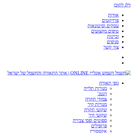
דלג לתוכן
אודות
פרויקטים
עסקים וסיטונאות
טיפים מקצועים
זכיינות
סניפים
צור קשר
גופי תאורה
מנורות תלייה
וינטג’
צמודי תקרה
מנורות קיר
שקועי תקרה
שקועי קיר
ספוטים ופסי צבירה
פרופילים
אקססוריז