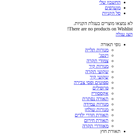
החשבון שלי‬
‫מועדפים‬‬
סל הקניות
לא נמצאו מוצרים בעגלת הקניות.
There are no products on Wishlist!
הצג עגלה
גופי תאורה
מנורות תלייה
וינטג’
צמודי תקרה
מנורות קיר
שקועי תקרה
שקועי קיר
ספוטים ופסי צבירה
פרופילים
אקססוריז
תאורה נסתרת
מנורות עמידה
מנורות שולחן
תאורת חדרי ילדים
תאורת חירום
מאווררי תקרה
תאורת חוץ