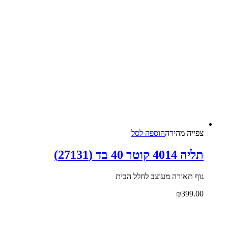
צפייה‬ ‫מהירה‬
הוספה לסל
תליה 4014 קוטר 40 בד (27131)
גוף תאורה מעוצב לחלל הבית
₪
399.00