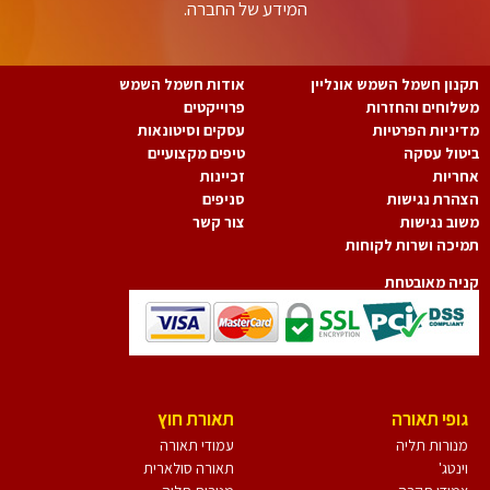
המידע של החברה.
נון חשמל השמש אונליין
אודות חשמל השמש
לוחים והחזרות
פרוייקטים
יניות הפרטיות
עסקים וסיטונאות
טול עסקה
טיפים מקצועיים
ריות
זכיינות
הרת נגישות
סניפים
וב נגישות
צור קשר
יכה ושרות לקוחות
יה מאובטחת
גופי תאורה
תאורת חוץ
מנורות תליה
עמודי תאורה
וינטג'
תאורה סולארית