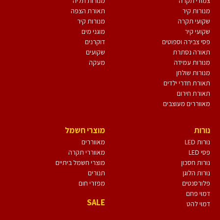
צמודי תקרה
מנורות תליה
מנורות קיר
תאורת הצפה
שקועי תקרה
מנורות קיר
שקועי קיר
מוגני מים
פסי צבירה וספוטים
דוקרנים
תאורה נסתרת
שקועים
מנורות עמידה
מעקה
מנורות שולחן
תאורת חדרי ילדים
תאורת חירום
מאווררים מעוצבים
נורות
מוצרי חשמל
נורות LED
מאווררים
פסי LED
מאווררי תקרה
נורות חסכון
מוצרי חשמל ביתיים
נורות הלוגן
תנורים
פלורסנטים
מפזרי חום
דמוי פחם
SALE
דמוי להט