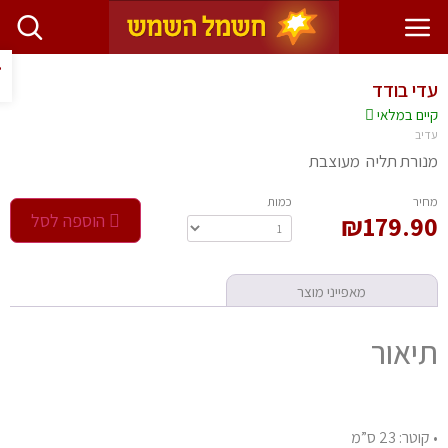
פתח ס
י בודד
יים במלאי
יב
ורת תליה מעוצבת
חיר
‫כמות‬
179.9
₪
הוספה לסל
מאפייני מוצר
יאור
טר: 23 ס”מ